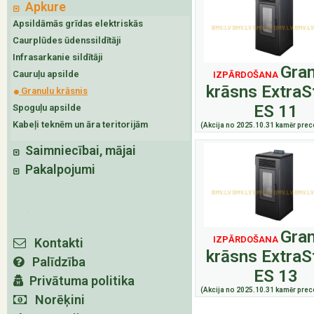
Apkure
Apsildāmās grīdas elektriskās
Caurplūdes ūdenssildītāji
Infrasarkanie sildītāji
Gran
Cauruļu apsilde
IZPĀRDOŠANA
krāsns ExtraS
Granulu krāsnis
ES 11
Spoguļu apsilde
Kabeļi teknēm un āra teritorijām
(Akcija no 2025.10.31 kamēr prece
Saimniecībai, mājai
Pakalpojumi
Gran
IZPĀRDOŠANA
Kontakti
krāsns ExtraS
Palīdzība
ES 13
Privātuma politika
(Akcija no 2025.10.31 kamēr prece
Norēķini