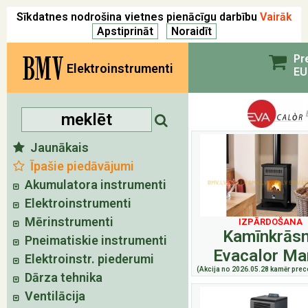
Sīkdatnes nodrošina vietnes pienācīgu darbību
Vairāk
BMV
Pr
Elektroinstrumenti
EU
Jaunākais
Īpašie piedāvājumi
Akumulatora instrumenti
Elektroinstrumenti
Mērinstrumenti
IZPĀRDOŠANA
Kamīnkrās
Pneimatiskie instrumenti
Evacalor Ma
Elektroinstr. piederumi
(Akcija no 2026.05.28 kamēr prece
Dārza tehnika
Ventilācija