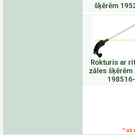
šķērēm 195
Rokturis ar r
zāles šķērēm
198516
^ uz