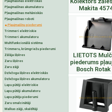
Kolektors zāle
Pļaujmašīnas elektriskās
Makita 457
Pļaujmašīnas akumulatoru
Pļaujmašīnas mehāniskās
Pļaujmašīnas roboti
Pļaujmašīnu piederumi
Trimmeri elektriskie
Trimmeri akumulatoru
Multifunkcionālā sistēma
Trimmeru, krūmgriežu piederumi
LIETOTS Mulč
Zālāja šķēres
piederums pļau
Zaru šķēres
Zaru zāģi
Bosch Rotak
Dzīvžoga šķēres elektriskās
Dzīvžoga šķēres akumulatoru
Lapu pūtēji elektriskie
Lapu pūtēji akumulatoru
Lapu pūtēju piederumi
Zaru smalcinātāji
Malkas zāģi, skaldītāji