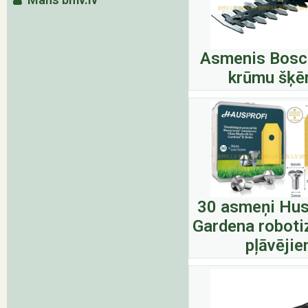
Asmenis Bosch
krūmu šķē
30 asmeņi Hus
Gardena roboti
pļāvēji