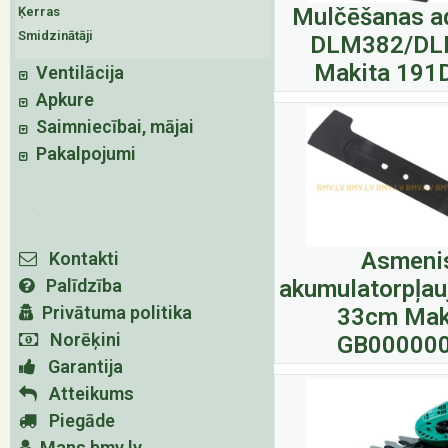
Mulčēšanas a
Ķerras
Smidzinātāji
DLM382/DL
Makita 191
Ventilācija
Apkure
Saimniecībai, mājai
Pakalpojumi
Asmeni
Kontakti
Palīdzība
akumulatorpļau
Privātuma politika
33cm Mak
Norēķini
GB00000
Garantija
Atteikums
Piegāde
Mans bmv.lv