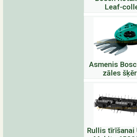
Leaf-coll
Asmenis Bosch
zāles šķē
Rullis tīrīšana