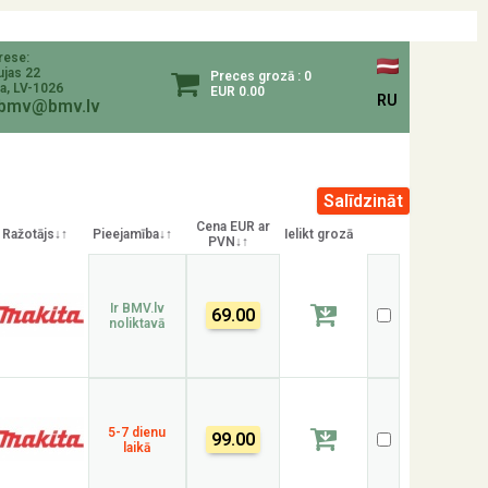
rese:
ujas 22
Preces grozā : 0
a, LV-1026
EUR 0.00
RU
bmv@bmv.lv
Cena EUR ar
Ražotājs↓↑
Pieejamība↓↑
Ielikt grozā
PVN↓↑
Ir BMV.lv
69.00
noliktavā
5-7 dienu
99.00
laikā