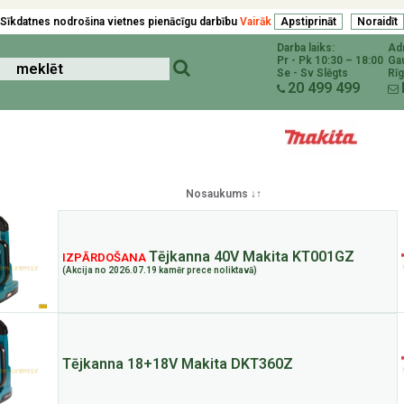
Sīkdatnes nodrošina vietnes pienācīgu darbību
Vairāk
Darba laiks:
Ad
Pr - Pk 10:30 – 18:00
Ga
Se - Sv Slēgts
Rīg
20 499 499
Nosaukums ↓↑
Tējkanna 40V Makita KT001GZ
IZPĀRDOŠANA
(Akcija no 2026.07.19 kamēr prece noliktavā)
Tējkanna 18+18V Makita DKT360Z