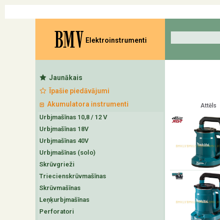
BMV
Elektroinstrumenti
Jaunākais
Īpašie piedāvājumi
Akumulatora instrumenti
Attēls
Urbjmašīnas 10,8 / 12 V
Urbjmašīnas 18V
Urbjmašīnas 40V
Urbjmašīnas (solo)
Skrūvgrieži
Triecienskrūvmašīnas
Skrūvmašīnas
Leņķurbjmašīnas
Perforatori