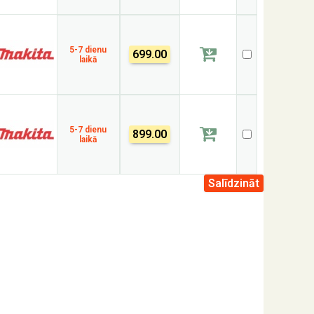
5-7 dienu
699.00
laikā
5-7 dienu
899.00
laikā