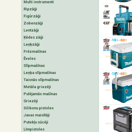
Multi instrumenti
Ripzāģi
Figūrzāģi
Zobenzāģi
Lentzāģi
Ķēdes zāģi
Leņķzāģi
Frēzmašīnas
Ēveles
Slīpmašīnas
Leņķa slīpmašīnas
Taisnās slīpmašīnas
Metāla griezēji
Pulējamās mašīnas
Griezēji
Silikonu pistoles
Javas maisītāji
Putekļu sūcēji
Līmpistoles