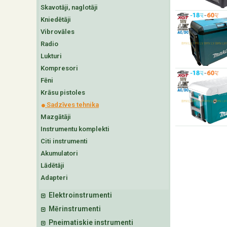
Skavotāji, naglotāji
Kniedētāji
Vibrovāles
Radio
Lukturi
Kompresori
Fēni
Krāsu pistoles
Sadzīves tehnika
Mazgātāji
Instrumentu komplekti
Citi instrumenti
Akumulatori
Lādētāji
Adapteri
Elektroinstrumenti
Mērinstrumenti
Pneimatiskie instrumenti