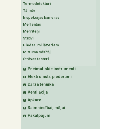
Termodetektori
Tālmēri
Inspekcijas kameras
Mērlentas
Mērriteņi
Statīvi
Piederumi lāzeriem
Mitruma mērītāji
Strāvas testeri
Pneimatiskie instrumenti
Elektroinstr. piederumi
Dārza tehnika
Ventilācija
Apkure
Saimniecībai, mājai
Pakalpojumi