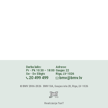
Darba laiks:
Adrese:
Pr - Pk 10:30 – 18:00
Gaujas 22
Se - Sv Slēgts
Rīga, LV-1026
20 499 499
bmv@bmv.lv
© BMV 2006-2026 BMV SIA, Gaujas iela 20, Rīga, LV-1026
Realizācija TunT