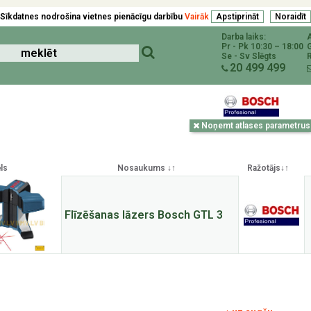
Sīkdatnes nodrošina vietnes pienācīgu darbību
Vairāk
Darba laiks:
Pr - Pk 10:30 – 18:00
Se - Sv Slēgts
R
20 499 499
Noņemt atlases parametrus
ls
Nosaukums ↓↑
Ražotājs↓↑
Flīzēšanas lāzers Bosch GTL 3