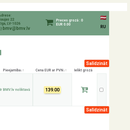
Adrese:
Gaujas 22
Preces grozā : 0
īga, LV-1026
EUR 0.00
RU
bmv@bmv.lv
Pieejamība↓↑
Cena EUR ar PVN↓↑
Ielikt grozā
139.00
Ir BMV.lv noliktavā