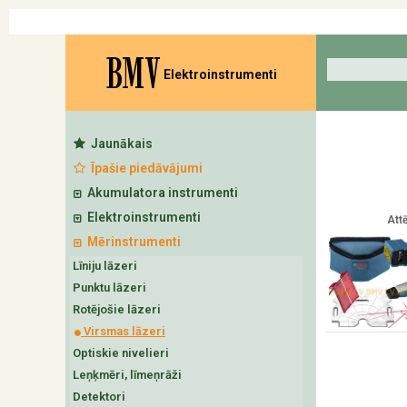
BMV
Elektroinstrumenti
Jaunākais
Īpašie piedāvājumi
Akumulatora instrumenti
Elektroinstrumenti
Attē
Mērinstrumenti
Līniju lāzeri
Punktu lāzeri
Rotējošie lāzeri
Virsmas lāzeri
Optiskie nivelieri
Leņķmēri, līmeņrāži
Detektori