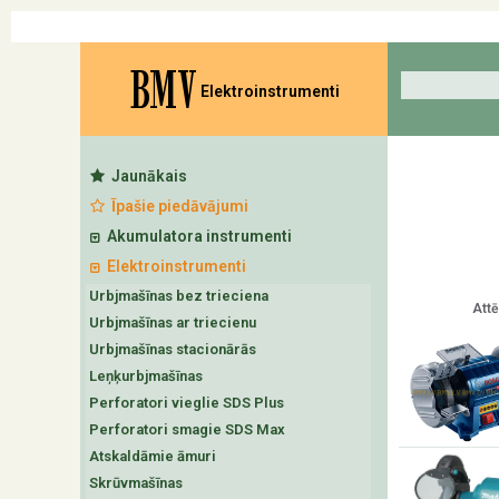
BMV
Elektroinstrumenti
Jaunākais
Īpašie piedāvājumi
Akumulatora instrumenti
Elektroinstrumenti
Urbjmašīnas bez trieciena
Attē
Urbjmašīnas ar triecienu
Urbjmašīnas stacionārās
Leņķurbjmašīnas
Perforatori vieglie SDS Plus
Perforatori smagie SDS Max
Atskaldāmie āmuri
Skrūvmašīnas