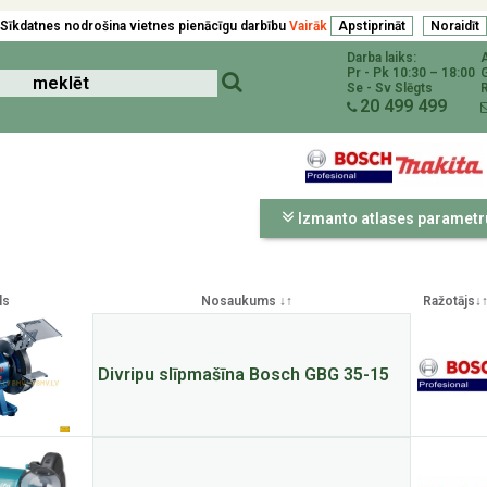
Sīkdatnes nodrošina vietnes pienācīgu darbību
Vairāk
Darba laiks:
Pr - Pk 10:30 – 18:00
Se - Sv Slēgts
R
20 499 499
Izmanto atlases parametr
ls
Nosaukums ↓↑
Ražotājs↓
Divripu slīpmašīna Bosch GBG 35-15