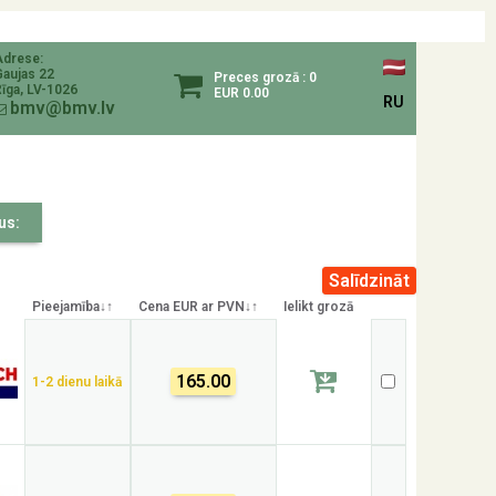
Adrese:
Gaujas 22
Preces grozā : 0
īga, LV-1026
EUR 0.00
RU
bmv@bmv.lv
us:
↑
Pieejamība↓↑
Cena EUR ar PVN↓↑
Ielikt grozā
165.00
1-2 dienu laikā