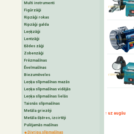
Multi instrumenti
Figūrzāģi
Ripzāģi rokas
Ripzāģi galda
Leņķzāģi
Lentzāģi
Ķēdes zāģi
Zobenzāģi
Frēzmašīnas
Ēvelmašīnas
Biezumēveles
Leņķa slīpmašīnas mazās
Leņķa slīpmašīnas vidējās
Leņķa slīpmašīnas lielās
Taisnās slīpmašīnas
Metāla griezēji
↑ uz augšu
Metāla šķēres, izcirtēji
Pulējamās mašīnas
Divripu slīpmašīnas