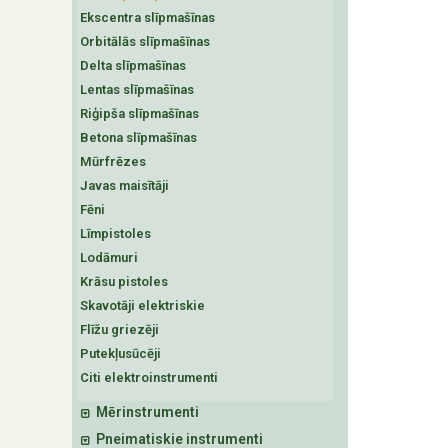
Ekscentra slīpmašīnas
Orbitālās slīpmašīnas
Delta slīpmašīnas
Lentas slīpmašīnas
Riģipša slīpmašīnas
Betona slīpmašīnas
Mūrfrēzes
Javas maisītāji
Fēni
Līmpistoles
Lodāmuri
Krāsu pistoles
Skavotāji elektriskie
Flīžu griezēji
Putekļusūcēji
Citi elektroinstrumenti
Mērinstrumenti
Pneimatiskie instrumenti