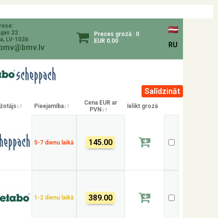
rese:
ujas 22
Preces grozā : 0
a, LV-1026
EUR 0.00
RU
bmv@bmv.lv
Cena EUR ar
žotājs↓↑
Pieejamība↓↑
Ielikt grozā
PVN↓↑
145.00
5-7 dienu laikā
389.00
1-2 dienu laikā