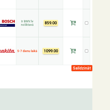
Ir BMV.lv
859.00
noliktavā
1099.00
5-7 dienu laikā