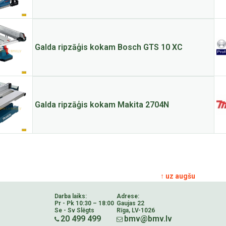
Galda ripzāģis kokam Bosch GTS 10 XC
Galda ripzāģis kokam Makita 2704N
↑ uz augšu
Darba laiks:
Adrese:
Pr - Pk 10:30 – 18:00
Gaujas 22
Se - Sv Slēgts
Rīga, LV-1026
20 499 499
bmv@bmv.lv