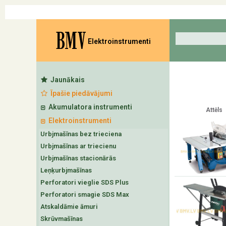
BMV
Elektroinstrumenti
Jaunākais
Īpašie piedāvājumi
Akumulatora instrumenti
Attēls
Elektroinstrumenti
Urbjmašīnas bez trieciena
Urbjmašīnas ar triecienu
Urbjmašīnas stacionārās
Leņķurbjmašīnas
Perforatori vieglie SDS Plus
Perforatori smagie SDS Max
Atskaldāmie āmuri
Skrūvmašīnas