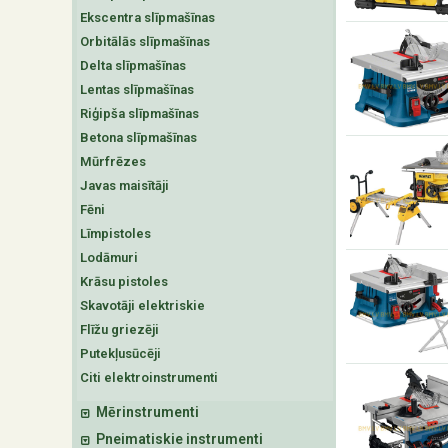
Ekscentra slīpmašīnas
Orbitālās slīpmašīnas
Delta slīpmašīnas
Lentas slīpmašīnas
Riģipša slīpmašīnas
Betona slīpmašīnas
Mūrfrēzes
Javas maisītāji
Fēni
Līmpistoles
Lodāmuri
Krāsu pistoles
Skavotāji elektriskie
Flīžu griezēji
Putekļusūcēji
Citi elektroinstrumenti
Mērinstrumenti
Pneimatiskie instrumenti