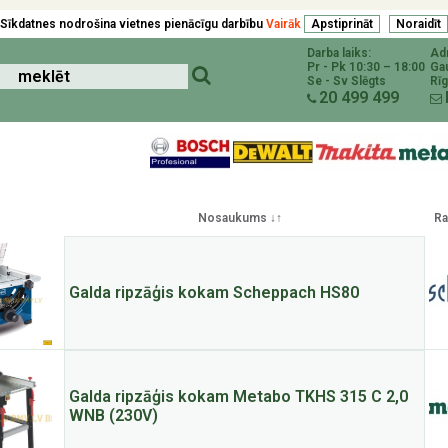
Sīkdatnes nodrošina vietnes pienācīgu darbību
Vairāk
Darba laiks:
Ad
Pr - Pk 10:30 – 18:00
Ga
Se - Sv Slēgts
Rīg
20 499 499
Nosaukums ↓↑
Ra
Galda ripzāģis kokam Scheppach HS80
Galda ripzāģis kokam Metabo TKHS 315 C 2,0
WNB (230V)