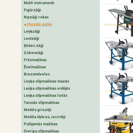
Multi instrumenti
Figūrzāģi
Ripzāģi rokas
Ripzāģi galda
Leņķzāģi
Lentzāģi
Ķēdes zāģi
Zobenzāģi
Frēzmašīnas
Ēvelmašīnas
Biezumēveles
Leņķa slīpmašīnas mazās
Leņķa slīpmašīnas vidējās
Leņķa slīpmašīnas lielās
Taisnās slīpmašīnas
Metāla griezēji
Metāla šķēres, izcirtēji
Pulējamās mašīnas
Divripu slīpmašīnas