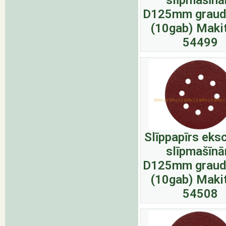
slīpmašīn
D125mm graud
(10gab) Maki
54499
Slīppapīrs eks
slīpmašīn
D125mm graud
(10gab) Maki
54508