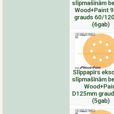
slīpmašīnām be
Wood+Paint 
grauds 60/12
(6gab)
Slīppapīrs eks
slīpmašīnām be
Wood+Pai
D125mm graud
(5gab)