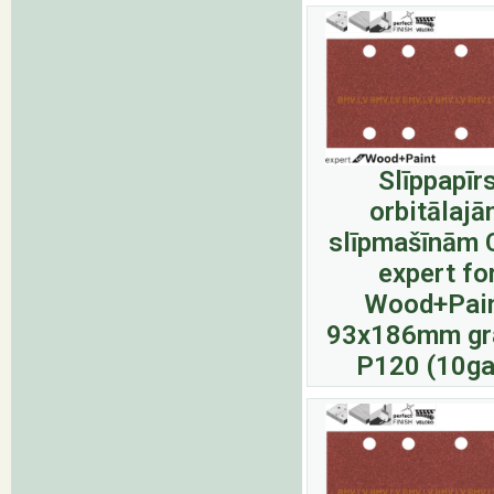
Slīppapīr
orbitālaj
slīpmašīnām 
expert fo
Wood+Pai
93x186mm gr
P120 (10ga