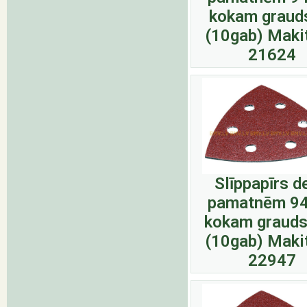
kokam graud
(10gab) Maki
21624
Slīppapīrs d
pamatnēm 9
kokam grauds
(10gab) Maki
22947