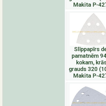
Makita P-42
Slīppapīrs d
pamatnēm 9
kokam, krā
grauds 320 (1
Makita P-42