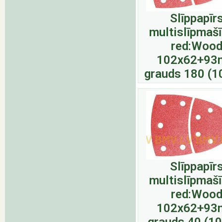
Slīppapīr
multislīpmaš
red:Woo
102x62+9
grauds 180 (1
Slīppapīr
multislīpmaš
red:Woo
102x62+9
grauds 40 (1