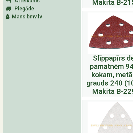
Atteikums
Makita B-21
Piegāde
Mans bmv.lv
Slīppapīrs d
pamatnēm 9
kokam, metā
grauds 240 (1
Makita B-22