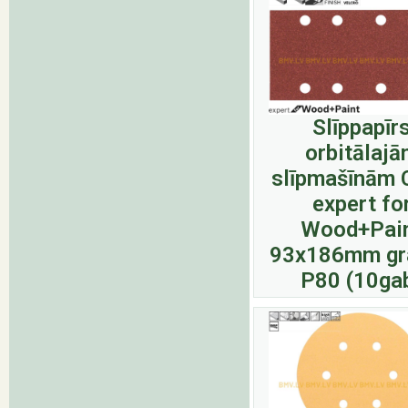
Slīppapīr
orbitālaj
slīpmašīnām 
expert fo
Wood+Pai
93x186mm gr
P80 (10ga