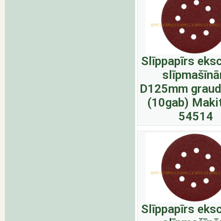
Slīppapīrs eks
slīpmašīn
D125mm graud
(10gab) Maki
54514
Slīppapīrs eks