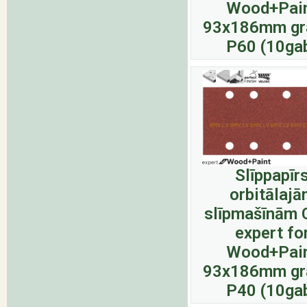
Wood+Pai
93x186mm gr
P60 (10ga
Slīppapīr
orbitālaj
slīpmašīnām 
expert fo
Wood+Pai
93x186mm gr
P40 (10ga