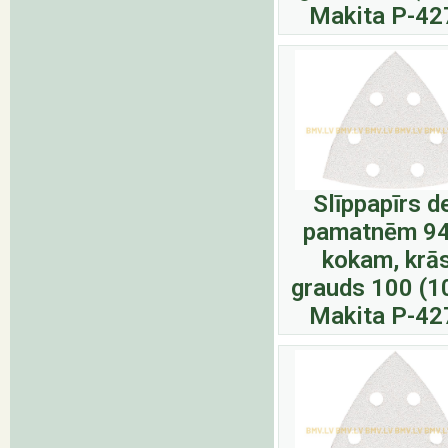
Makita P-42
Slīppapīrs d
pamatnēm 9
kokam, krā
grauds 100 (1
Makita P-42