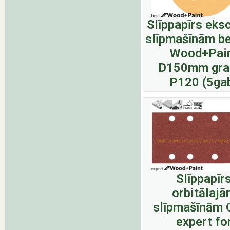
Slīppapīrs eks
slīpmašīnām be
Wood+Pai
D150mm gra
P120 (5ga
Slīppapīr
orbitālaj
slīpmašīnām 
expert fo