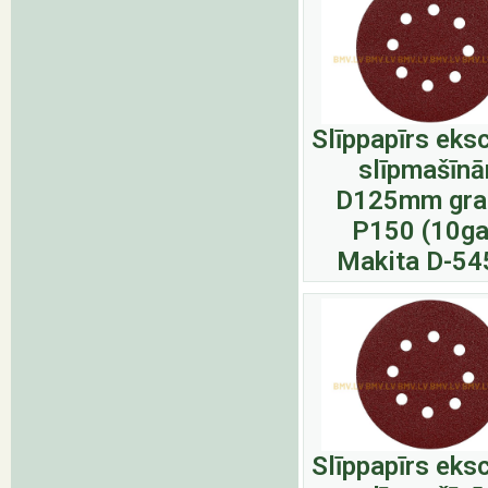
Slīppapīrs eks
slīpmašīn
D125mm gra
P150 (10ga
Makita D-54
Slīppapīrs eks