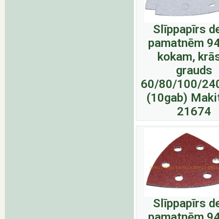
Slīppapīrs d
pamatnēm 9
kokam, krā
grauds
60/80/100/24
(10gab) Maki
21674
Slīppapīrs d
pamatnēm 9