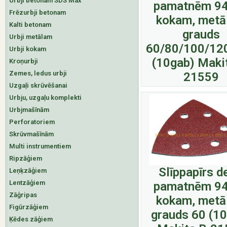
Urbji betonam SDS Max
pamatnēm 9
Frēzurbji betonam
kokam, metā
Kalti betonam
grauds
Urbji metālam
60/80/100/12
Urbji kokam
(10gab) Maki
Kroņurbji
Zemes, ledus urbji
21559
Uzgaļi skrūvēšanai
Urbju, uzgaļu komplekti
Urbjmašīnām
Perforatoriem
Skrūvmašīnām
Multi instrumentiem
Ripzāģiem
Slīppapīrs d
Leņķzāģiem
Lentzāģiem
pamatnēm 9
Zāģripas
kokam, metā
Figūrzāģiem
grauds 60 (1
Ķēdes zāģiem