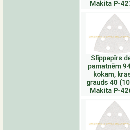
Makita P-42
Slīppapīrs d
pamatnēm 9
kokam, krā
grauds 40 (1
Makita P-42