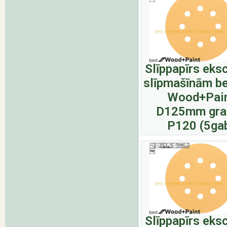
Slīppapīrs eks
slīpmašīnām be
Wood+Pai
D125mm gra
P120 (5ga
Slīppapīrs eks