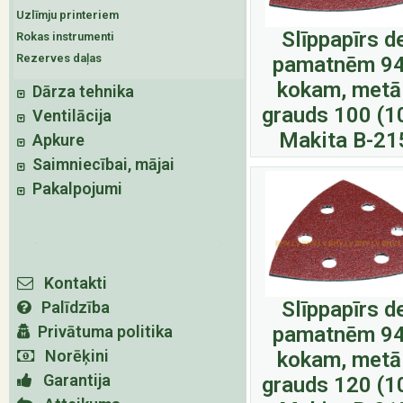
Uzlīmju printeriem
Slīppapīrs d
Rokas instrumenti
Rezerves daļas
pamatnēm 9
kokam, metā
Dārza tehnika
grauds 100 (1
Ventilācija
Makita B-21
Apkure
Saimniecībai, mājai
Pakalpojumi
Kontakti
Slīppapīrs d
Palīdzība
Privātuma politika
pamatnēm 9
Norēķini
kokam, metā
Garantija
grauds 120 (1