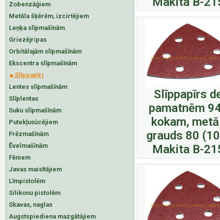
Makita B-21
Zobenzāģiem
Metāla šķērēm, izcirtējiem
Leņķa slīpmašīnām
Griezējripas
Orbitālajām slīpmašīnām
Ekscentra slīpmašīnām
Slīppapīri
Lentes slīpmašīnām
Slīppapīrs d
Slīplentas
pamatnēm 9
Suku slīpmašīnām
kokam, metā
Putekļusūcējiem
grauds 80 (1
Frēzmašīnām
Ēvelmašīnām
Makita B-21
Fēniem
Javas maisītājiem
Līmpistolēm
Silikonu pistolēm
Skavas, naglas
Augstspiediena mazgātājiem