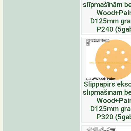
slīpmašīnām be
Wood+Pai
D125mm gra
P240 (5ga
Slīppapīrs eks
slīpmašīnām be
Wood+Pai
D125mm gra
P320 (5ga