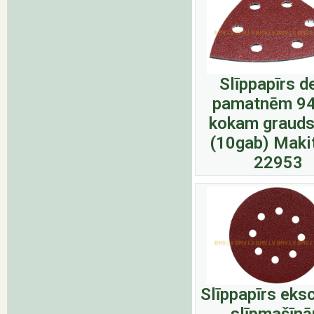
Slīppapīrs d
pamatnēm 9
kokam grauds
(10gab) Maki
22953
Slīppapīrs eks