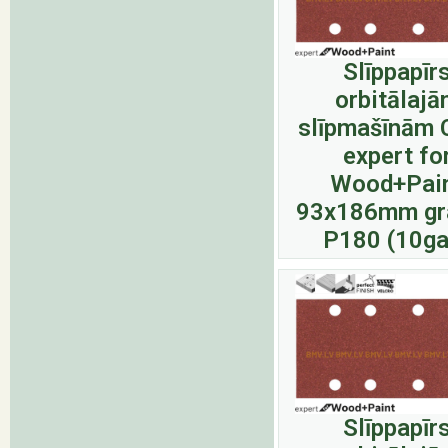
Slīppapīr
orbitālaj
slīpmašīnām 
expert fo
Wood+Pai
93x186mm gr
P180 (10ga
Slīppapīr