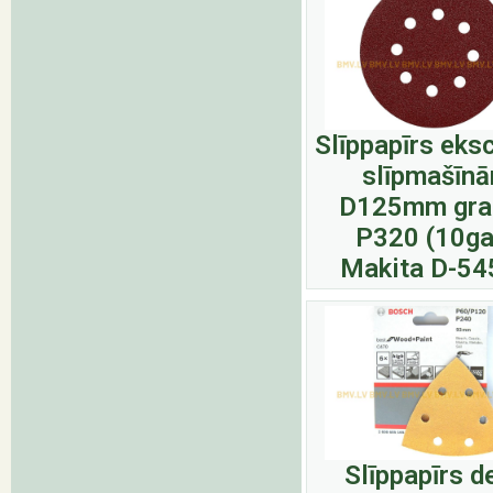
Slīppapīrs eks
slīpmašīn
D125mm gra
P320 (10ga
Makita D-54
Slīppapīrs d