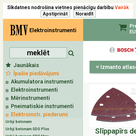
Sīkdatnes nodrošina vietnes pienācīgu darbību
Vairāk
BMV
Pr
Elektroinstrumenti
EU
Jaunākais
Izmanto atlas
Īpašie piedāvājumi
Akumulatora instrumenti
Elektroinstrumenti
Mērinstrumenti
Pneimatiskie instrumenti
Elektroinstr. piederumi
Urbji betonam
Urbji betonam SDS Plus
Slīppapīrs d