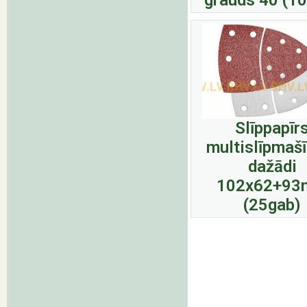
Slīppapīr
multislīpmaš
dažādi
102x62+9
(25gab)