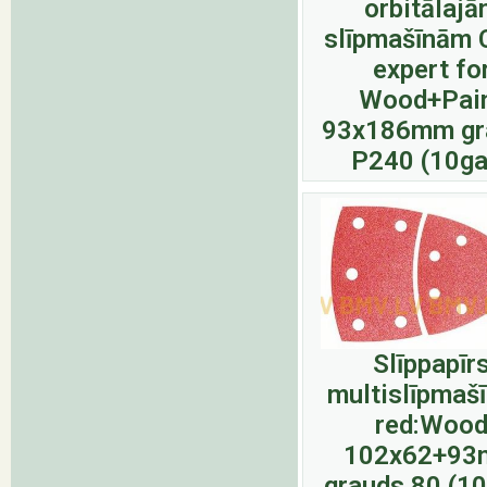
orbitālaj
slīpmašīnām 
expert fo
Wood+Pai
93x186mm gr
P240 (10ga
Slīppapīr
multislīpmaš
red:Woo
102x62+9
grauds 80 (1