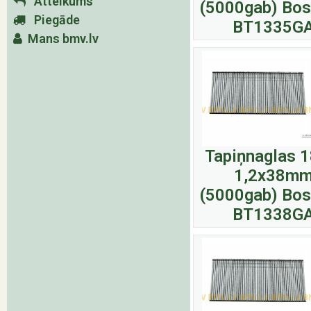
Atteikums
(5000gab) Bos
Piegāde
BT1335G
Mans bmv.lv
Tapiņnaglas 
1,2x38m
(5000gab) Bos
BT1338G