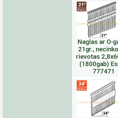
Naglas ar O-g
21gr., necinko
rievotas 2,8
(1800gab) E
777471