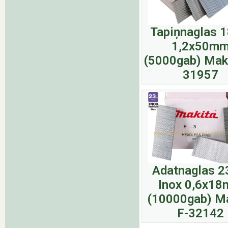
Tapiņnaglas 
1,2x50m
(5000gab) Maki
31957
Adatnaglas 
Inox 0,6x1
(10000gab) M
F-32142