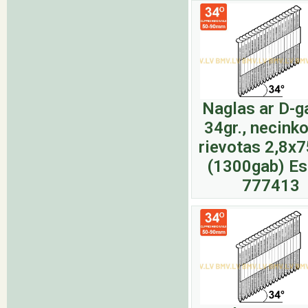
Naglas ar D-g
34gr., necinko
rievotas 2,8
(1300gab) E
777413