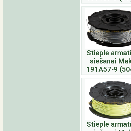
Stieple armat
siešanai Mak
191A57-9 (50
Stieple armat