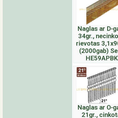
Naglas ar D-g
34gr., necinko
rievotas 3,1
(2000gab) S
HE59APBK
Naglas ar O-g
21gr., cinkot