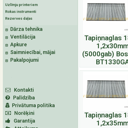
Uzlīmju printeriem
Rokas instrumenti
Rezerves daļas
Dārza tehnika
Ventilācija
Tapiņnaglas 
Apkure
1,2x30m
Saimniecībai, mājai
(5000gab) Bos
Pakalpojumi
BT1330G
Kontakti
Palīdzība
Privātuma politika
Norēķini
Tapiņnaglas 
Garantija
1,2x35m