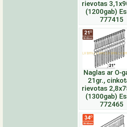
rievotas 3,1
(1200gab) E
777415
Naglas ar O-g
21gr., cinkot
rievotas 2,8
(1300gab) E
772465