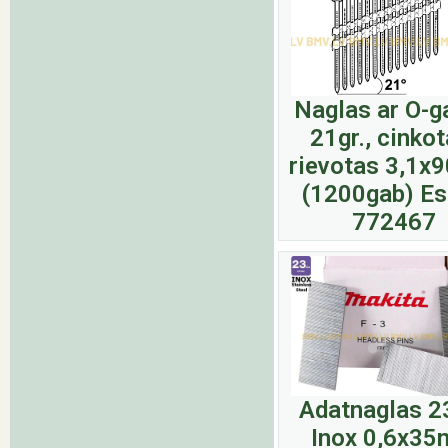
Naglas ar O-g
21gr., cinkot
rievotas 3,1
(1200gab) E
772467
Adatnaglas 
Inox 0,6x3