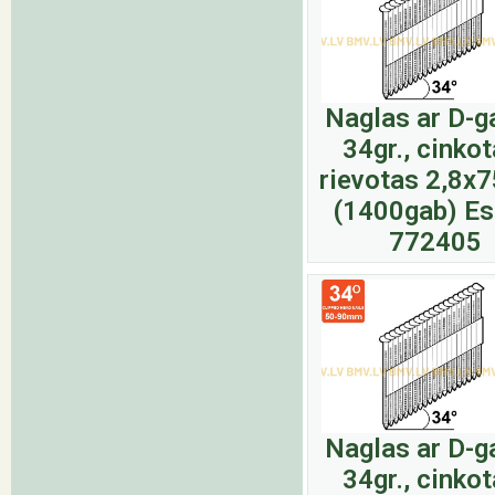
Naglas ar D-g
34gr., cinkot
rievotas 2,8
(1400gab) E
772405
Naglas ar D-g
34gr., cinkot