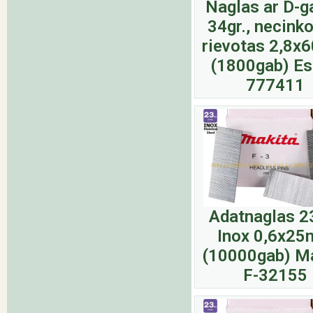
Naglas ar D-g
34gr., necinko
rievotas 2,8
(1800gab) E
777411
Adatnaglas 
Inox 0,6x2
(10000gab) M
F-32155