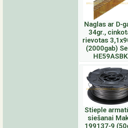
Naglas ar D-g
34gr., cinkot
rievotas 3,1
(2000gab) S
HE59ASBK
Stieple armat
siešanai Mak
199137-9 (50