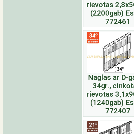
rievotas 2,8
(2200gab) E
772461
Naglas ar D-g
34gr., cinkot
rievotas 3,1
(1240gab) E
772407