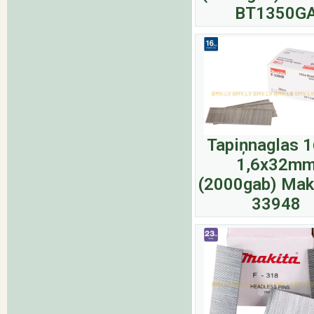
BT1350G
Tapiņnaglas 
1,6x32m
(2000gab) Maki
33948