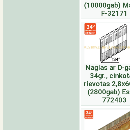
(10000gab) M
F-32171
Naglas ar D-g
34gr., cinkot
rievotas 2,8
(2800gab) E
772403