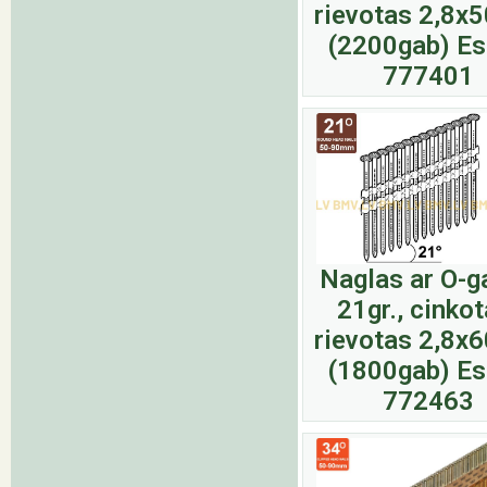
rievotas 2,8
(2200gab) E
777401
Naglas ar O-g
21gr., cinkot
rievotas 2,8
(1800gab) E
772463