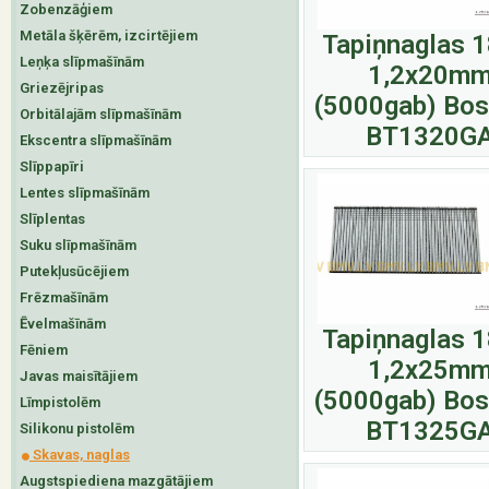
Zobenzāģiem
Metāla šķērēm, izcirtējiem
Tapiņnaglas 
Leņķa slīpmašīnām
1,2x20m
Griezējripas
(5000gab) Bos
Orbitālajām slīpmašīnām
BT1320G
Ekscentra slīpmašīnām
Slīppapīri
Lentes slīpmašīnām
Slīplentas
Suku slīpmašīnām
Putekļusūcējiem
Frēzmašīnām
Ēvelmašīnām
Tapiņnaglas 
Fēniem
1,2x25m
Javas maisītājiem
(5000gab) Bos
Līmpistolēm
BT1325G
Silikonu pistolēm
Skavas, naglas
Augstspiediena mazgātājiem