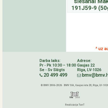
siešanai Mak
191J59-9 (50
^ uz a
Darba laiks:
Adrese:
Pr - Pk 10:30 – 18:00
Gaujas 22
Se - Sv Slēgts
Rīga, LV-1026
20 499 499
bmv@bmv.l
© BMV 2006-2026 BMV SIA, Gaujas iela 20, Rīga, LV-102
Realizācija TunT