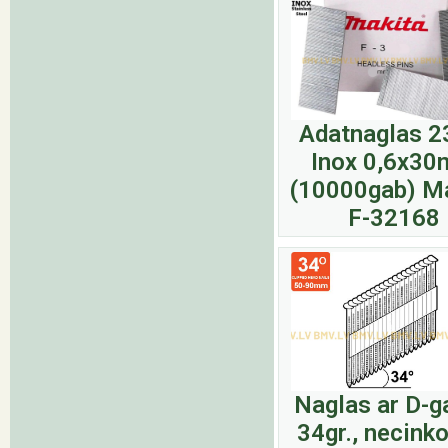
Adatnaglas 
Inox 0,6x3
(10000gab) M
F-32168
Naglas ar D-g
34gr., necinko