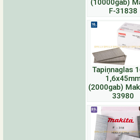
(10000gab) M
F-31838
Tapiņnaglas 
1,6x45m
(2000gab) Maki
33980