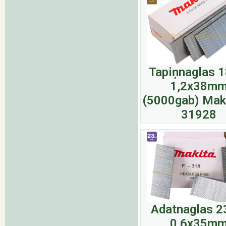
Tapiņnaglas 
1,2x38m
(5000gab) Maki
31928
Adatnaglas 
0,6x35m