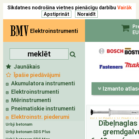
Sīkdatnes nodrošina vietnes pienācīgu darbību
Vairāk
BMV
Pr
Elektroinstrumenti
EU
Jaunākais
Īpašie piedāvājumi
Akumulatora instrumenti
Izmanto atlas
Elektroinstrumenti
Mērinstrumenti
Pneimatiskie instrumenti
Elektroinstr. piederumi
Dībeļnaglas
Urbji betonam
gremdgalv
Urbji betonam SDS Plus