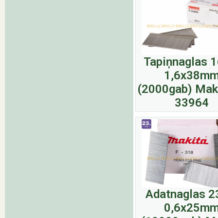
Tapiņnaglas 
1,6x38m
(2000gab) Maki
33964
Adatnaglas 
0,6x25m