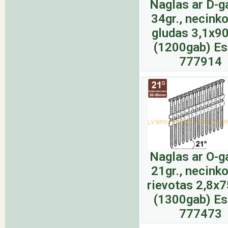
Naglas ar D-g
34gr., necinko
gludas 3,1x
(1200gab) E
777914
Naglas ar O-g
21gr., necinko
rievotas 2,8
(1300gab) E
777473