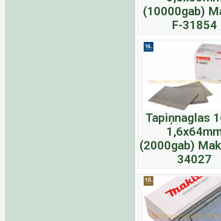
(10000gab) M
F-31854
Tapiņnaglas 
1,6x64m
(2000gab) Maki
34027