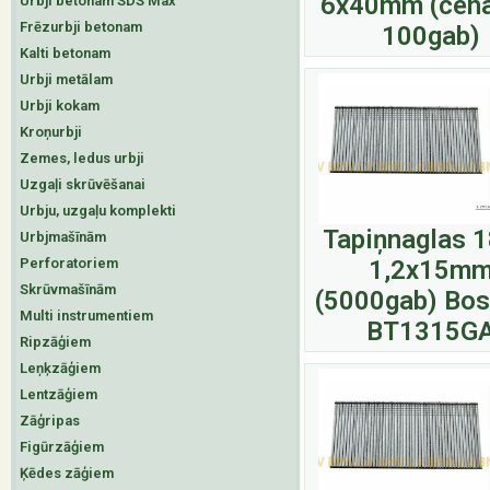
6x40mm (cena
Urbji betonam SDS Max
Frēzurbji betonam
100gab)
Kalti betonam
Urbji metālam
Urbji kokam
Kroņurbji
Zemes, ledus urbji
Uzgaļi skrūvēšanai
Urbju, uzgaļu komplekti
Tapiņnaglas 
Urbjmašīnām
Perforatoriem
1,2x15m
Skrūvmašīnām
(5000gab) Bos
Multi instrumentiem
BT1315G
Ripzāģiem
Leņķzāģiem
Lentzāģiem
Zāģripas
Figūrzāģiem
Ķēdes zāģiem