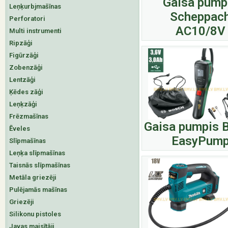
Gaisa pump
Leņķurbjmašīnas
Scheppac
Perforatori
AC10/8V
Multi instrumenti
Ripzāģi
Figūrzāģi
Zobenzāģi
Lentzāģi
Ķēdes zāģi
Leņķzāģi
Frēzmašīnas
Gaisa pumpis 
Ēveles
EasyPum
Slīpmašīnas
Leņķa slīpmašīnas
Taisnās slīpmašīnas
Metāla griezēji
Pulējamās mašīnas
Griezēji
Silikonu pistoles
Javas maisītāji