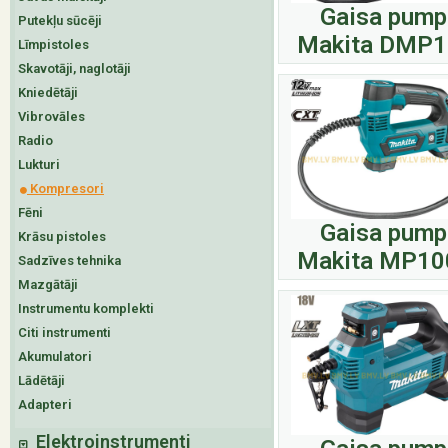
Gaisa pump
Putekļu sūcēji
Makita DMP
Līmpistoles
Skavotāji, naglotāji
Kniedētāji
Vibrovāles
Radio
Lukturi
Kompresori
Fēni
Gaisa pump
Krāsu pistoles
Makita MP1
Sadzīves tehnika
Mazgātāji
Instrumentu komplekti
Citi instrumenti
Akumulatori
Lādētāji
Adapteri
Elektroinstrumenti