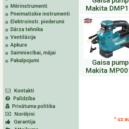
Gaisa pump
Mērinstrumenti
Makita DMP
Pneimatiskie instrumenti
Elektroinstr. piederumi
Dārza tehnika
Ventilācija
Apkure
Saimniecībai, mājai
Pakalpojumi
Gaisa pump
Makita MP0
Kontakti
Palīdzība
Privātuma politika
Norēķini
^ uz a
Garantija