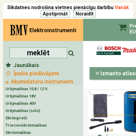
Sīkdatnes nodrošina vietnes pienācīgu darbību
Vairāk
BMV
Pr
Elektroinstrumenti
EU
Jaunākais
Īpašie piedāvājumi
Izmanto atlas
Akumulatora instrumenti
Urbjmašīnas 10,8 / 12 V
Urbjmašīnas 18V
Urbjmašīnas 40V
Urbjmašīnas (solo)
Skrūvgrieži
Triecienskrūvmašīnas
Skrūvmašīnas