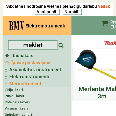
Sīkdatnes nodrošina vietnes pienācīgu darbību
Vairāk
BMV
Pr
Elektroinstrumenti
EU
Jaunākais
Īpašie piedāvājumi
Akumulatora instrumenti
Elektroinstrumenti
Mērinstrumenti
Mērlenta Mak
Līniju lāzeri
3m
Punktu lāzeri
Rotējošie lāzeri
Virsmas lāzeri
Optiskie nivelieri