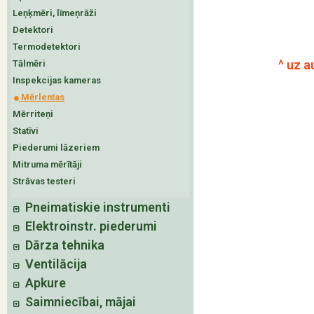
Leņķmēri, līmeņrāži
Detektori
Termodetektori
^ uz a
Tālmēri
Inspekcijas kameras
Mērlentas
Mērriteņi
Statīvi
Piederumi lāzeriem
Mitruma mērītāji
Strāvas testeri
Pneimatiskie instrumenti
Elektroinstr. piederumi
Dārza tehnika
Ventilācija
Apkure
Saimniecībai, mājai