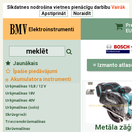
Sīkdatnes nodrošina vietnes pienācīgu darbību
Vairāk
BMV
Pr
Elektroinstrumenti
EU
Jaunākais
Izmanto atlas
Īpašie piedāvājumi
Akumulatora instrumenti
Urbjmašīnas 10,8 / 12 V
Urbjmašīnas 18V
Urbjmašīnas 40V
Urbjmašīnas (solo)
Skrūvgrieži
Triecienskrūvmašīnas
Metāla zāģ
Skrūvmašīnas