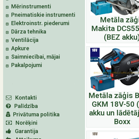
Mērinstrumenti
Pneimatiskie instrumenti
Metāla zāģ
Elektroinstr. piederumi
Makita DCS5
Dārza tehnika
(BEZ akku
Ventilācija
Apkure
Saimniecībai, mājai
Pakalpojumi
Metāla zāģis 
Kontakti
GKM 18V-50 
Palīdzība
akku un lādētāj
Privātuma politika
Boxx
Norēķini
Garantija