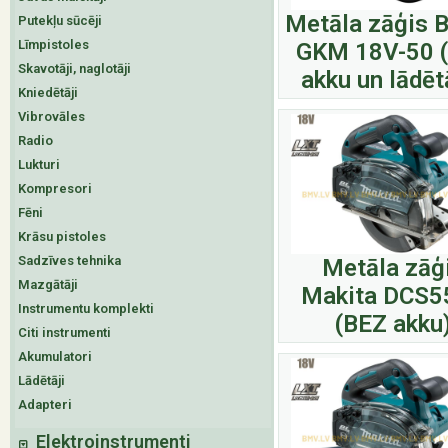
Metāla zāģis 
Putekļu sūcēji
Līmpistoles
GKM 18V-50 
Skavotāji, naglotāji
akku un lādēt
Kniedētāji
Vibrovāles
Radio
Lukturi
Kompresori
Fēni
Krāsu pistoles
Sadzīves tehnika
Metāla zāģ
Mazgātāji
Makita DCS5
Instrumentu komplekti
(BEZ akku
Citi instrumenti
Akumulatori
Lādētāji
Adapteri
Elektroinstrumenti