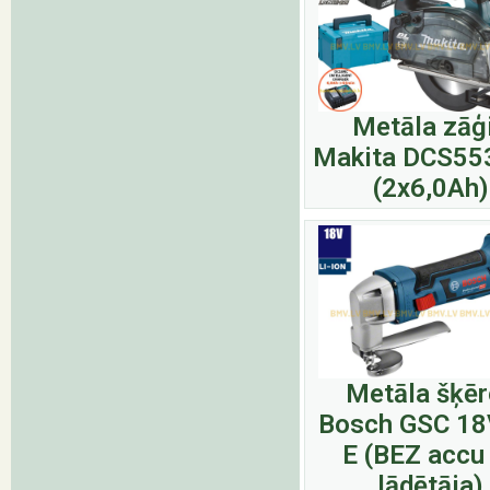
Metāla zāģ
Makita DCS55
(2x6,0Ah)
Metāla šķēr
Bosch GSC 18
E (BEZ accu
lādētāja)