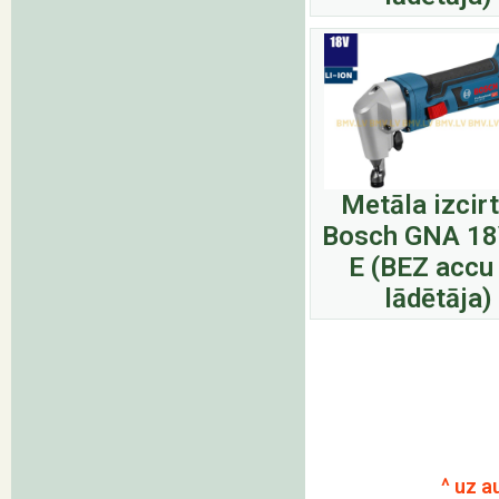
Metāla izcir
Bosch GNA 18
E (BEZ accu
lādētāja)
^ uz a