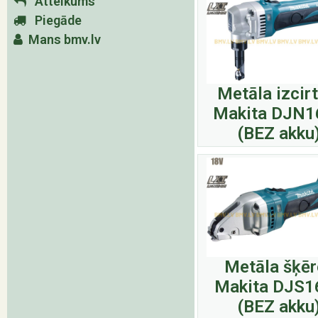
Atteikums
Piegāde
Mans bmv.lv
Metāla izcir
Makita DJN1
(BEZ akku
Metāla šķēr
Makita DJS1
(BEZ akku