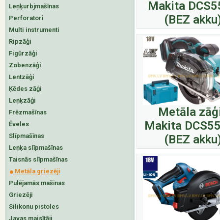
Makita DCS5
Leņķurbjmašīnas
(BEZ akku
Perforatori
Multi instrumenti
Ripzāģi
Figūrzāģi
Zobenzāģi
Lentzāģi
Ķēdes zāģi
Leņķzāģi
Metāla zāģ
Frēzmašīnas
Makita DCS5
Ēveles
Slīpmašīnas
(BEZ akku
Leņķa slīpmašīnas
Taisnās slīpmašīnas
Metāla griezēji
Pulējamās mašīnas
Griezēji
Silikonu pistoles
Javas maisītāji