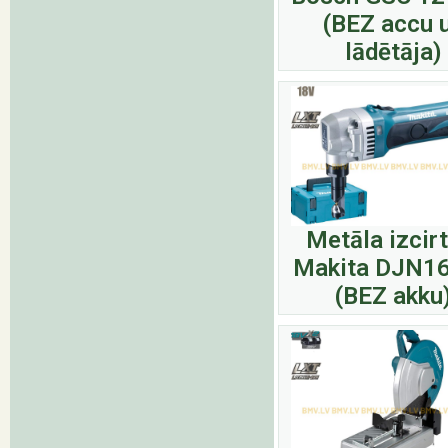
(BEZ accu 
lādētāja)
Metāla izcir
Makita DJN1
(BEZ akku