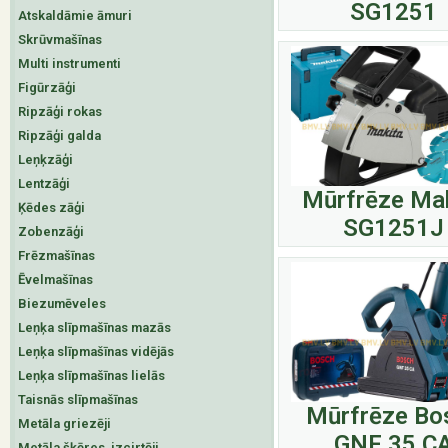
SG1251
Atskaldāmie āmuri
Skrūvmašīnas
Multi instrumenti
Figūrzāģi
Ripzāģi rokas
Ripzāģi galda
Leņķzāģi
Lentzāģi
Mūrfrēze Ma
Ķēdes zāģi
SG1251J
Zobenzāģi
Frēzmašīnas
Ēvelmašīnas
Biezumēveles
Leņķa slīpmašīnas mazās
Leņķa slīpmašīnas vidējās
Leņķa slīpmašīnas lielās
Taisnās slīpmašīnas
Mūrfrēze Bo
Metāla griezēji
GNF 35 C
Metāla šķēres, izcirtēji