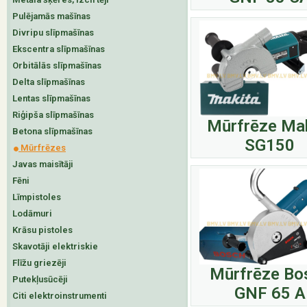
Pulējamās mašīnas
Divripu slīpmašīnas
Ekscentra slīpmašīnas
Orbitālās slīpmašīnas
Delta slīpmašīnas
Lentas slīpmašīnas
Riģipša slīpmašīnas
Mūrfrēze Ma
Betona slīpmašīnas
SG150
Mūrfrēzes
Javas maisītāji
Fēni
Līmpistoles
Lodāmuri
Krāsu pistoles
Skavotāji elektriskie
Flīžu griezēji
Mūrfrēze Bo
Putekļusūcēji
GNF 65 A
Citi elektroinstrumenti