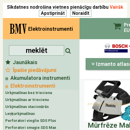
Sīkdatnes nodrošina vietnes pienācīgu darbību
Vairāk
BMV
Pr
Elektroinstrumenti
EU
Jaunākais
Izmanto atlas
Īpašie piedāvājumi
Akumulatora instrumenti
Elektroinstrumenti
Urbjmašīnas bez trieciena
Urbjmašīnas ar triecienu
Urbjmašīnas stacionārās
Leņķurbjmašīnas
Perforatori vieglie SDS Plus
Mūrfrēze Ma
Perforatori smagie SDS Max