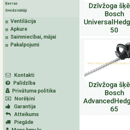
Ķerras
Dzīvžoga šķē
Smidzinātāji
Bosch
Ventilācija
UniversalHed
Apkure
50
Saimniecībai, mājai
Pakalpojumi
Kontakti
Palīdzība
Dzīvžoga šķē
Privātuma politika
Bosch
Norēķini
AdvancedHedg
Garantija
65
Atteikums
Piegāde
Mans bmv.lv