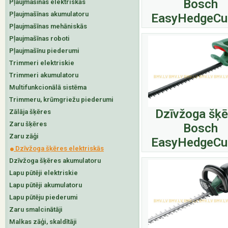
Bosch
Pļaujmašīnas elektriskās
Pļaujmašīnas akumulatoru
EasyHedgeCu
Pļaujmašīnas mehāniskās
Pļaujmašīnas roboti
Pļaujmašīnu piederumi
Trimmeri elektriskie
Trimmeri akumulatoru
Multifunkcionālā sistēma
Trimmeru, krūmgriežu piederumi
Dzīvžoga šķē
Zālāja šķēres
Zaru šķēres
Bosch
Zaru zāģi
EasyHedgeCu
Dzīvžoga šķēres elektriskās
Dzīvžoga šķēres akumulatoru
Lapu pūtēji elektriskie
Lapu pūtēji akumulatoru
Lapu pūtēju piederumi
Zaru smalcinātāji
Malkas zāģi, skaldītāji