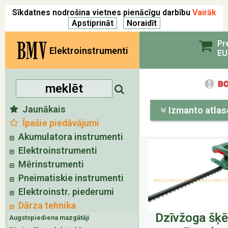
Sīkdatnes nodrošina vietnes pienācīgu darbību
Vairāk
BMV
Pr
Elektroinstrumenti
EU
Jaunākais
Izmanto atlas
Īpašie piedāvājumi
Akumulatora instrumenti
Elektroinstrumenti
Mērinstrumenti
Pneimatiskie instrumenti
Elektroinstr. piederumi
Dārza tehnika
Dzīvžoga šķē
Augstspiediena mazgātāji