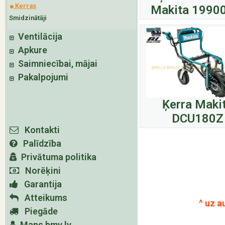
Ķerras
Makita 1990
Smidzinātāji
Ventilācija
Apkure
Saimniecībai, mājai
Pakalpojumi
Ķerra Maki
DCU180Z
Kontakti
Palīdzība
Privātuma politika
Norēķini
Garantija
Atteikums
^ uz a
Piegāde
Mans bmv.lv