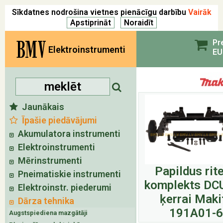
Sīkdatnes nodrošina vietnes pienācīgu darbību
Vairāk
BMV
Pr
Elektroinstrumenti
EU
Jaunākais
Īpašie piedāvājumi
Akumulatora instrumenti
Elektroinstrumenti
Mērinstrumenti
Papildus rit
Pneimatiskie instrumenti
komplekts DC
Elektroinstr. piederumi
ķerrai Maki
Dārza tehnika
191A01-6
Augstspiediena mazgātāji