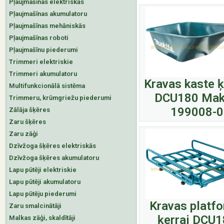
Pļaujmašīnas elektriskās
Pļaujmašīnas akumulatoru
Pļaujmašīnas mehāniskās
Pļaujmašīnas roboti
Pļaujmašīnu piederumi
Trimmeri elektriskie
Trimmeri akumulatoru
Kravas kaste ķ
Multifunkcionālā sistēma
DCU180 Mak
Trimmeru, krūmgriežu piederumi
199008-0
Zālāja šķēres
Zaru šķēres
Zaru zāģi
Dzīvžoga šķēres elektriskās
Dzīvžoga šķēres akumulatoru
Lapu pūtēji elektriskie
Lapu pūtēji akumulatoru
Lapu pūtēju piederumi
Kravas platf
Zaru smalcinātāji
ķerrai DCU
Malkas zāģi, skaldītāji