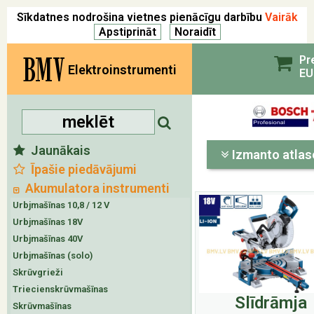
Sīkdatnes nodrošina vietnes pienācīgu darbību
Vairāk
BMV
Pr
Elektroinstrumenti
EU
Jaunākais
Izmanto atlas
Īpašie piedāvājumi
Akumulatora instrumenti
Urbjmašīnas 10,8 / 12 V
Urbjmašīnas 18V
Urbjmašīnas 40V
Urbjmašīnas (solo)
Skrūvgrieži
Triecienskrūvmašīnas
Slīdrāmja
Skrūvmašīnas