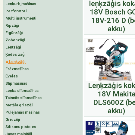
leņķzāģis ko
Leņķurbjmašīnas
18V Bosch G
Perforatori
Multi instrumenti
18V-216 D (b
Ripzāģi
akku)
Figūrzāģi
Zobenzāģi
Lentzāģi
Ķēdes zāģi
Leņķzāģi
Frēzmašīnas
Ēveles
Slīpmašīnas
Leņķzāģis ko
Leņķa slīpmašīnas
18V Makit
Taisnās slīpmašīnas
DLS600Z (b
Metāla griezēji
akku)
Pulējamās mašīnas
Griezēji
Silikonu pistoles
Javas maisītāji