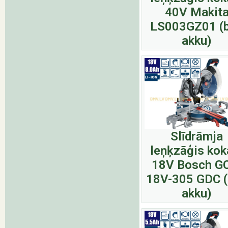
40V Makit
LS003GZ01 (
akku)
Slīdrāmja
leņķzāģis ko
18V Bosch G
18V-305 GDC 
akku)