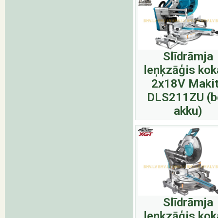
Slīdrāmja
leņķzāģis ko
2x18V Maki
DLS211ZU (b
akku)
Slīdrāmja
leņķzāģis ko