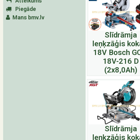
Atteikums
Piegāde
Mans bmv.lv
Slīdrāmja
leņķzāģis ko
18V Bosch G
18V-216 D
(2x8,0Ah)
Slīdrāmja
leņķzāģis ko