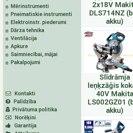
2x18V Maki
Mērinstrumenti
DLS714NZ (b
Pneimatiskie instrumenti
akku)
Elektroinstr. piederumi
Dārza tehnika
Ventilācija
Apkure
Saimniecībai, mājai
Pakalpojumi
Slīdrāmja
leņķzāģis ko
40V Makit
Kontakti
LS002GZ01 (
Palīdzība
Privātuma politika
akku)
Norēķini
Garantija