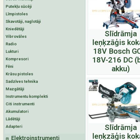
Putekļu sūcēji
Līmpistoles
Skavotāji, naglotāji
Kniedētāji
Slīdrāmja
Vibrovāles
leņķzāģis ko
Radio
18V Bosch G
Lukturi
18V-216 DC (
Kompresori
Fēni
akku)
Krāsu pistoles
Sadzīves tehnika
Mazgātāji
Instrumentu komplekti
Citi instrumenti
Akumulatori
Lādētāji
Slīdrāmja
Adapteri
leņķzāģis ko
Elektroinstrumenti