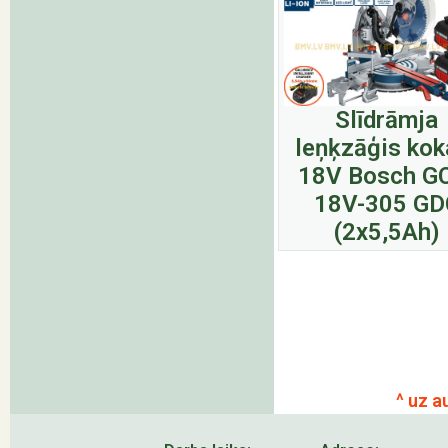
Slīdrāmja
leņķzāģis ko
18V Bosch G
18V-305 GD
(2x5,5Ah)
^ uz a