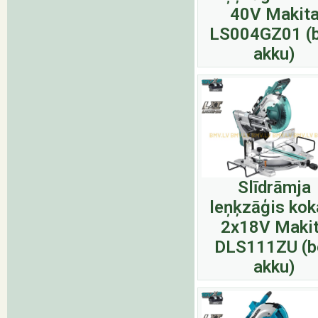
40V Makit
LS004GZ01 (
akku)
Slīdrāmja
leņķzāģis ko
2x18V Maki
DLS111ZU (b
akku)