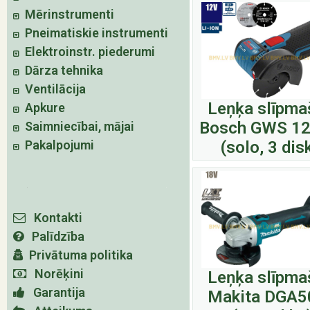
Mērinstrumenti
Pneimatiskie instrumenti
Elektroinstr. piederumi
Dārza tehnika
Ventilācija
Leņķa slīpma
Apkure
Bosch GWS 12
Saimniecībai, mājai
Pakalpojumi
(solo, 3 dis
Kontakti
Palīdzība
Privātuma politika
Norēķini
Leņķa slīpma
Garantija
Makita DGA5