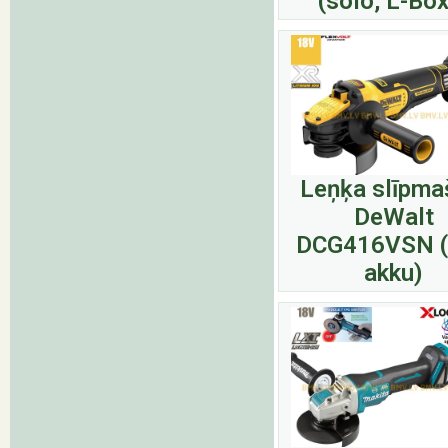
(solo, L-Box
Leņķa slīpma
DeWalt
DCG416VSN 
akku)