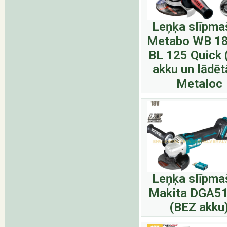
Leņķa slīpma
Metabo WB 18
BL 125 Quick 
akku un lādēt
Metaloc
Leņķa slīpma
Makita DGA5
(BEZ akku