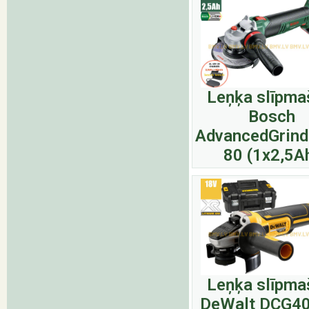
Leņķa slīpma
Bosch
AdvancedGrind
80 (1x2,5A
Leņķa slīpma
DeWalt DCG4