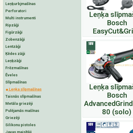
Leņķurbjmašīnas
Perforatori
Leņķa slīpma
Multi instrumenti
Bosch
Ripzāģi
EasyCut&Gr
Figūrzāģi
Zobenzāģi
Lentzāģi
Ķēdes zāģi
Leņķzāģi
Frēzmašīnas
Ēveles
Slīpmašīnas
Leņķa slīpma
Leņķa slīpmašīnas
Bosch
Taisnās slīpmašīnas
AdvancedGrind
Metāla griezēji
80 (solo)
Pulējamās mašīnas
Griezēji
Silikonu pistoles
Javas maisītāji