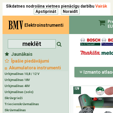
Sīkdatnes nodrošina vietnes pienācīgu darbību
Vairāk
BMV
Pr
Elektroinstrumenti
EU
Jaunākais
Īpašie piedāvājumi
Akumulatora instrumenti
Izmanto atlas
Urbjmašīnas 10,8 / 12 V
Urbjmašīnas 18V
Urbjmašīnas 40V
Urbjmašīnas (solo)
Skrūvgrieži
Triecienskrūvmašīnas
Skrūvmašīnas