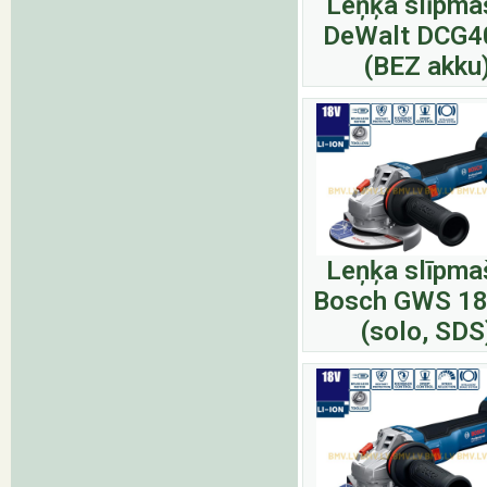
Leņķa slīpma
DeWalt DCG
(BEZ akku
Leņķa slīpma
Bosch GWS 18
(solo, SDS