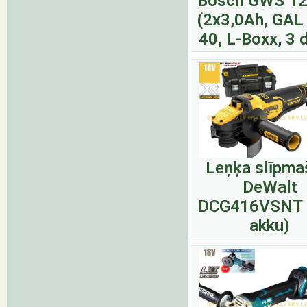
Bosch GWS 12
(2x3,0Ah, GAL
40, L-Boxx, 3 d
Leņķa slīpma
DeWalt
DCG416VSNT 
akku)