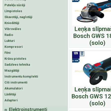
Putekļu sūcēji
Līmpistoles
Skavotāji, naglotāji
Kniedētāji
Leņķa slīpma
Vibrovāles
Bosch GWS 1
Radio
Lukturi
(solo)
Kompresori
Fēni
Krāsu pistoles
Sadzīves tehnika
Mazgātāji
Instrumentu komplekti
Citi instrumenti
Leņķa slīpma
Akumulatori
Lādētāji
Bosch GWS 12
Adapteri
(solo)
Elektroinstrumenti