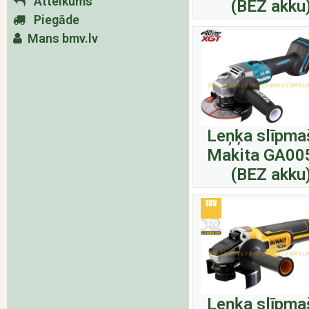
Atteikums
(BEZ akku
Piegāde
Mans bmv.lv
Leņķa slīpma
Makita GA00
(BEZ akku
Leņķa slīpma