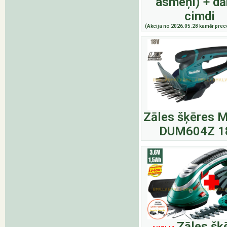
asmeņi) + dā
cimdi
(Akcija no 2026.05.28 kamēr prece
Zāles šķēres M
DUM604Z 1
Zāles šķ