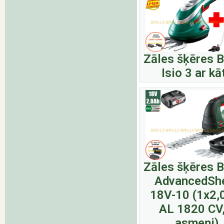
Zāles šķēres 
Isio 3 ar kā
Zāles šķēres 
AdvancedSh
18V-10 (1x2,
AL 1820 CV,
asmeņi)