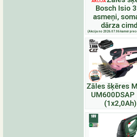
AKCIJA
Bosch Isio 3
asmeņi, soma
dārza cimd
(Akcija no 2026.07.06 kamēr prece
Zāles šķēres M
UM600DSAP 
(1x2,0Ah)