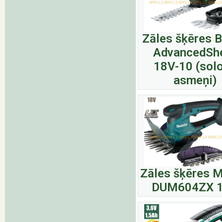
Zāles šķēres 
AdvancedSh
18V-10 (solo
asmeņi)
Zāles šķēres M
DUM604ZX 