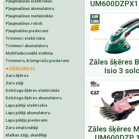
Pļaujmašīnas elektriskās
UM600DZPX1
Pļaujmašīnas akumulatoru
Pļaujmašīnas mehāniskās
Pļaujmašīnas roboti
Pļaujmašīnu piederumi
Trimmeri elektriskie
Trimmeri akumulatoru
Multifunkcionālā sistēma
Zāles šķēres 
Trimmeru, krūmgriežu piederumi
Zālāja šķēres
Isio 3 sol
Zaru šķēres
Zaru zāģi
Dzīvžoga šķēres elektriskās
Dzīvžoga šķēres akumulatoru
Lapu pūtēji elektriskie
Lapu pūtēji akumulatoru
Lapu pūtēju piederumi
Zāles šķēres M
Zaru smalcinātāji
Malkas zāģi, skaldītāji
UM600DZP 