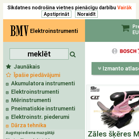
Sīkdatnes nodrošina vietnes pienācīgu darbību
Vairāk
BMV
Pr
Elektroinstrumenti
EU
Jaunākais
Izmanto atlas
Īpašie piedāvājumi
Akumulatora instrumenti
Elektroinstrumenti
Mērinstrumenti
Pneimatiskie instrumenti
Elektroinstr. piederumi
Dārza tehnika
Zāles šķēres M
Augstspiediena mazgātāji