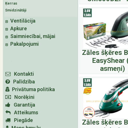
Ķerras
Smidzinātāji
Ventilācija
Apkure
Saimniecībai, mājai
Pakalpojumi
Zāles šķēres 
EasyShear 
asmeņi)
Kontakti
Palīdzība
Privātuma politika
Norēķini
Garantija
Atteikums
Piegāde
Zāles šķēres 
Mans bmv.lv