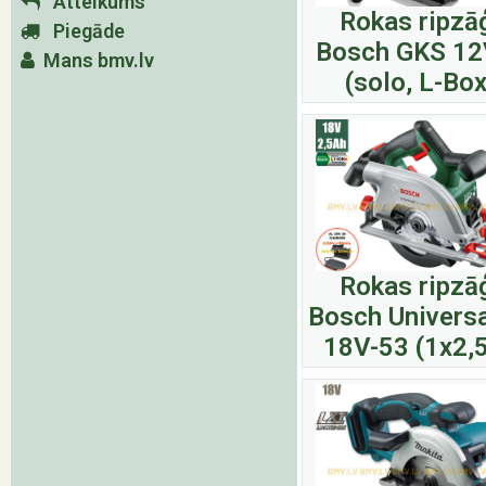
Atteikums
Rokas ripzā
Piegāde
Bosch GKS 12
Mans bmv.lv
(solo, L-Box
Rokas ripzā
Bosch Universa
18V-53 (1x2,