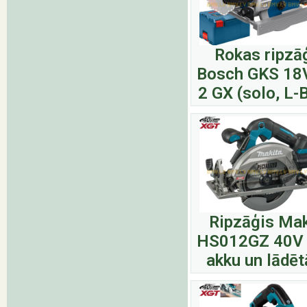
Rokas ripzā
Bosch GKS 18
2 GX (solo, L-
Ripzāģis Mak
HS012GZ 40V 
akku un lādēt