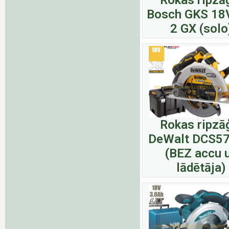
Rokas ripzā
Bosch GKS 18
2 GX (solo
Rokas ripzā
DeWalt DCS5
(BEZ accu 
lādētāja)