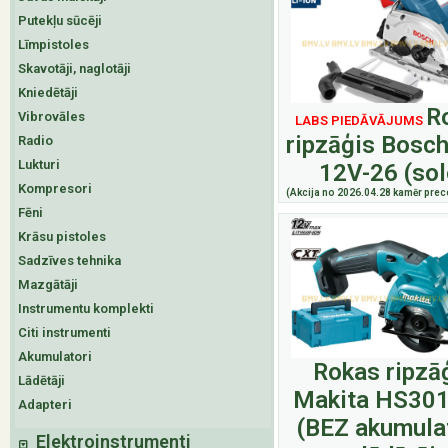
Putekļu sūcēji
Līmpistoles
Skavotāji, naglotāji
Kniedētāji
R
Vibrovāles
LABS PIEDĀVĀJUMS
ripzāģis Bosc
Radio
Lukturi
12V-26 (sol
Kompresori
(Akcija no 2026.04.28 kamēr prece
Fēni
Krāsu pistoles
Sadzīves tehnika
Mazgātāji
Instrumentu komplekti
Citi instrumenti
Akumulatori
Rokas ripzā
Lādētāji
Makita HS30
Adapteri
(BEZ akumula
Elektroinstrumenti