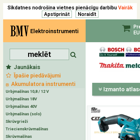
Sīkdatnes nodrošina vietnes pienācīgu darbību
Vairāk
BMV
Pr
Elektroinstrumenti
EU
Jaunākais
Īpašie piedāvājumi
Akumulatora instrumenti
Izmanto atlas
Urbjmašīnas 10,8 / 12 V
Urbjmašīnas 18V
Urbjmašīnas 40V
Urbjmašīnas (solo)
Skrūvgrieži
Triecienskrūvmašīnas
Skrūvmašīnas