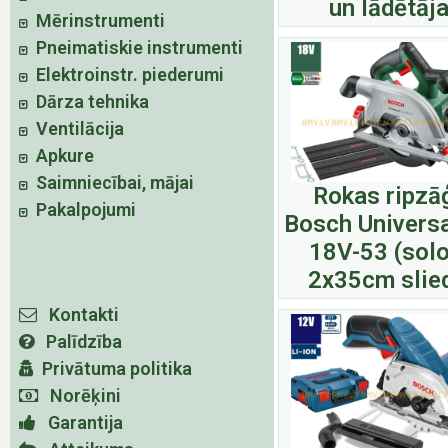
un lādētāja
Mērinstrumenti
Pneimatiskie instrumenti
Elektroinstr. piederumi
Dārza tehnika
Ventilācija
Apkure
Saimniecībai, mājai
Rokas ripzā
Pakalpojumi
Bosch Universa
18V-53 (solo
2x35cm slie
Kontakti
Palīdzība
Privātuma politika
Norēķini
Garantija