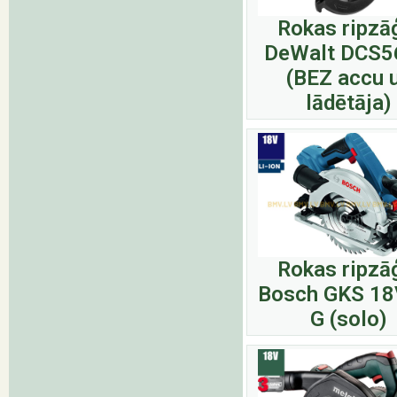
Rokas ripzā
DeWalt DCS
(BEZ accu 
lādētāja)
Rokas ripzā
Bosch GKS 18
G (solo)