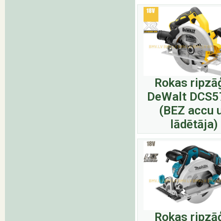
Rokas ripzā
DeWalt DCS
(BEZ accu 
lādētāja)
Rokas ripzā