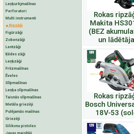
Leņķurbjmašīnas
Perforatori
Rokas ripzā
Multi instrumenti
Makita HS30
Ripzāģi
(BEZ akumula
Figūrzāģi
un lādētāja
Zobenzāģi
Lentzāģi
Ķēdes zāģi
Leņķzāģi
Frēzmašīnas
Ēveles
Slīpmašīnas
Leņķa slīpmašīnas
Rokas ripzā
Taisnās slīpmašīnas
Bosch Universa
Metāla griezēji
18V-53 (sol
Pulējamās mašīnas
Griezēji
Silikonu pistoles
Javas maisītāji