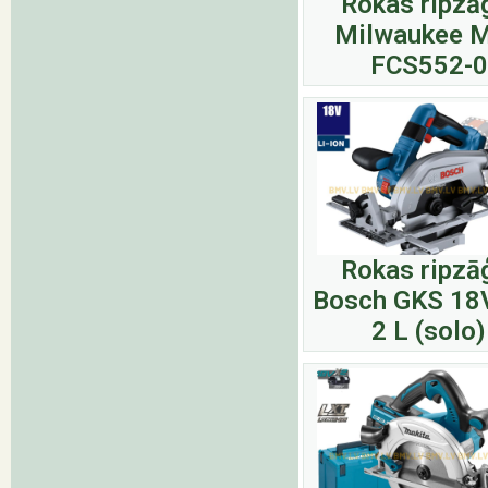
Rokas ripzā
Milwaukee 
FCS552-0
Rokas ripzā
Bosch GKS 18
2 L (solo)