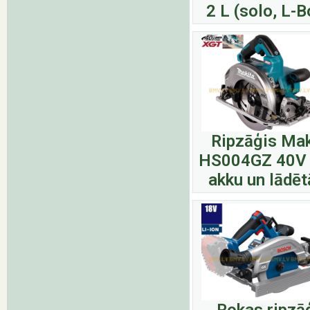
2 L (solo, L-B
Ripzāģis Mak
HS004GZ 40V 
akku un lādēt