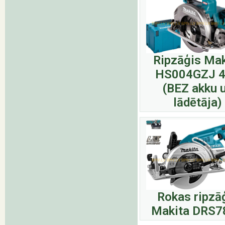
Ripzāģis Mak
HS004GZJ 
(BEZ akku 
lādētāja)
Rokas ripzā
Makita DRS7