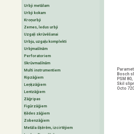
Urbji metālam
Urbji kokam
Kroņurbji
Zemes, ledus urbji
Uzgaļi skrūvēšanai
Urbju, uzgaļu komplekti
Urbjmašīnām
Perforatoriem
Skrūvmašīnām
Parametr
Multi instrumentiem
Bosch s
Ripzāģiem
PSM 80,
Skil slī
Leņķzāģiem
Octo 720
Lentzāģiem
Zāģripas
Figūrzāģiem
Ķēdes zāģiem
Zobenzāģiem
Metāla šķērēm, izcirtējiem