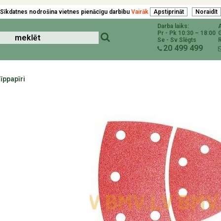
Sīkdatnes nodrošina vietnes pienācīgu darbību
Vairāk
Darba laiks:
Pr - Pk 10:30 – 18:00
Se - Sv Slēgts
R
20 499 499
līppapīri