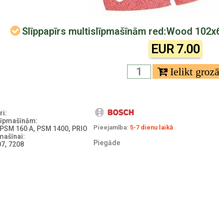
Slīppapīrs multislīpmašīnām red:Wood 102
EUR 7.00
i:
līpmašīnām:
Pieejamība:
5-7 dienu laikā
 PSM 160 A, PSM 1400, PRIO
pmašīnai:
Piegāde
7, 7208