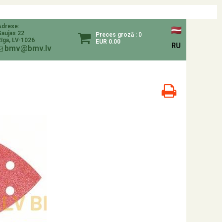
Adrese:
Gaujas 22
Preces grozā : 0
īga, LV-1026
EUR 0.00
RU
bmv@bmv.lv