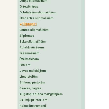
Leņķa slīpmašīnām
Griezējripas
Orbitālajām slīpmašīnām
Ekscentra slīpmašīnām
Slīppapīri
Lentes slīpmašīnām
Slīplentas
Suku slīpmašīnām
Putekļusūcējiem
Frēzmašīnām
Ēvelmašīnām
Fēniem
Javas maisītājiem
Līmpistolēm
Silikonu pistolēm
Skavas, naglas
Augstspiediena mazgātājiem
Uzlīmju printeriem
Rokas instrumenti