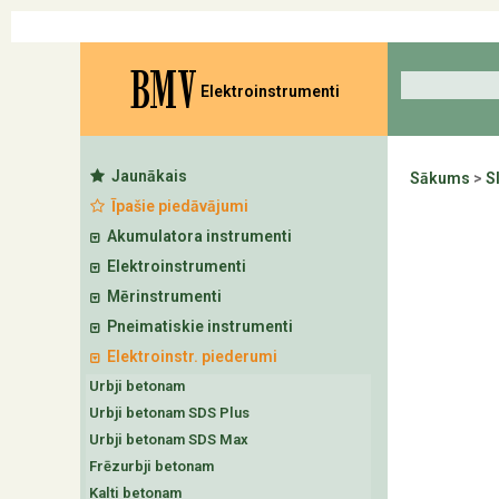
BMV
Elektroinstrumenti
Jaunākais
Sākums
>
S
Īpašie piedāvājumi
Akumulatora instrumenti
Elektroinstrumenti
Mērinstrumenti
Pneimatiskie instrumenti
Elektroinstr. piederumi
Urbji betonam
Urbji betonam SDS Plus
Urbji betonam SDS Max
Frēzurbji betonam
Kalti betonam