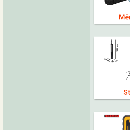
Mēr
St