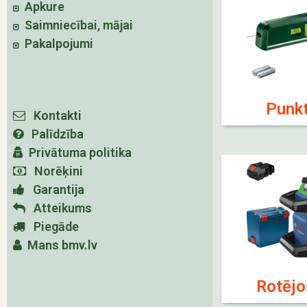
Apkure
Saimniecībai, mājai
Pakalpojumi
Punkt
Kontakti
Palīdzība
Privātuma politika
Norēķini
Garantija
Atteikums
Piegāde
Mans bmv.lv
Rotējo