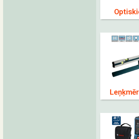
Optiski
Leņķmēri