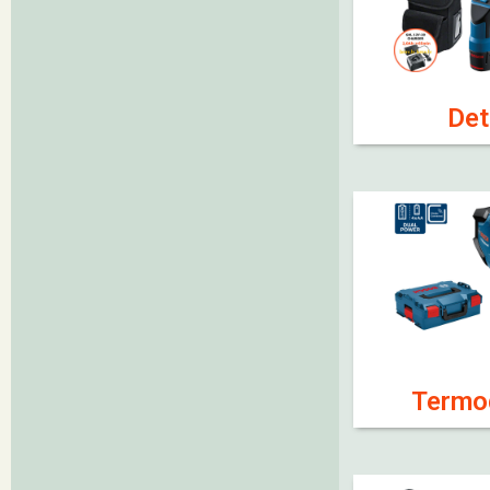
Det
Termod