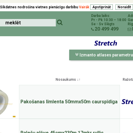
Sīkdatnes nodrošina vietnes pienācīgu darbību
Vairāk
Darba laiks:
Ad
Pr - Pk 10:30 – 18:00
Ga
Se - Sv Slēgts
Rīg
20 499 499
Izmanto atlases parametru
Nosaukums ↓↑
Ražot
Pakošanas līmlenta 50mmx50m caurspīdīga
Palešu plēve 45cmx230m 17mkr rullis