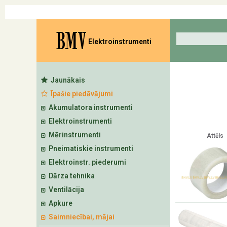
BMV
Elektroinstrumenti
Jaunākais
Īpašie piedāvājumi
Akumulatora instrumenti
Elektroinstrumenti
Mērinstrumenti
Attēls
Pneimatiskie instrumenti
Elektroinstr. piederumi
Dārza tehnika
Ventilācija
Apkure
Saimniecībai, mājai