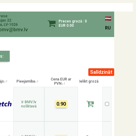
rese:
ujas 22
Preces grozā : 0
a, LV-1026
EUR 0.00
RU
bmv@bmv.lv
s:
Cena EUR ar
ājs↓↑
Pieejamība↓↑
Ielikt grozā
PVN↓↑
Ir BMV.lv
0.90
noliktavā