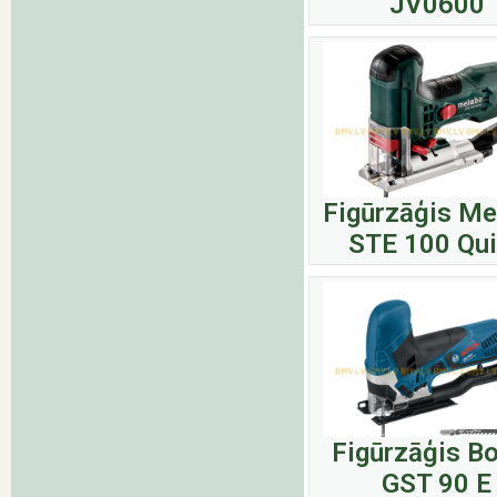
JV0600
Figūrzāģis M
STE 100 Qu
Figūrzāģis B
GST 90 E