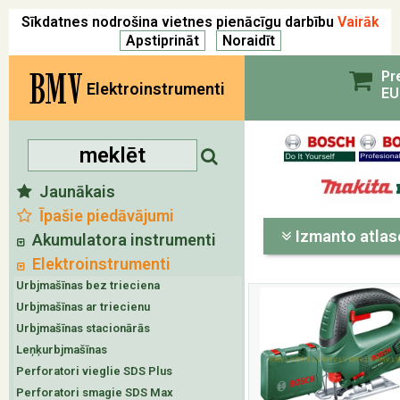
Sīkdatnes nodrošina vietnes pienācīgu darbību
Vairāk
BMV
Pr
Elektroinstrumenti
EU
Jaunākais
Īpašie piedāvājumi
Izmanto atlas
Akumulatora instrumenti
Elektroinstrumenti
Urbjmašīnas bez trieciena
Urbjmašīnas ar triecienu
Urbjmašīnas stacionārās
Leņķurbjmašīnas
Perforatori vieglie SDS Plus
Perforatori smagie SDS Max