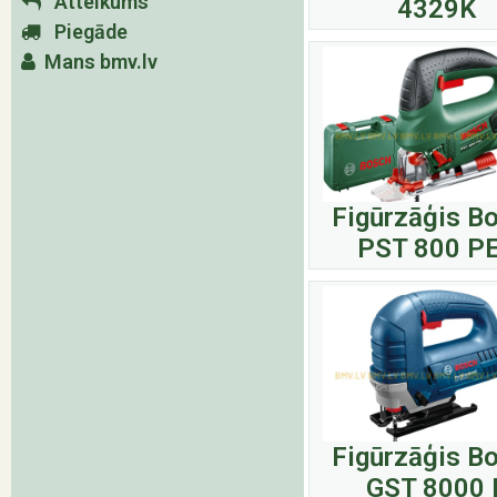
Atteikums
4329K
Piegāde
Mans bmv.lv
Figūrzāģis B
PST 800 P
Figūrzāģis B
GST 8000 