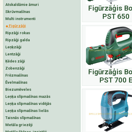
Atskaldāmie āmuri
Figūrzāģis B
Skrūvmašīnas
PST 650
Multi instrumenti
Figūrzāģi
Ripzāģi rokas
Ripzāģi galda
Leņķzāģi
Lentzāģi
Ķēdes zāģi
Zobenzāģi
Figūrzāģis B
Frēzmašīnas
PST 700 
Ēvelmašīnas
Biezumēveles
Leņķa slīpmašīnas mazās
Leņķa slīpmašīnas vidējās
Leņķa slīpmašīnas lielās
Taisnās slīpmašīnas
Metāla griezēji
Metāla šķēres, izcirtēji