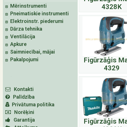
Mērinstrumenti
4328K
Pneimatiskie instrumenti
Elektroinstr. piederumi
Dārza tehnika
Ventilācija
Apkure
Saimniecībai, mājai
Figūrzāģis Ma
Pakalpojumi
4329
Kontakti
Palīdzība
Privātuma politika
Norēķini
Garantija
Figūrzāģis Ma