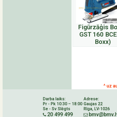
Figūrzāģis B
GST 160 BCE 
Boxx)
^ uz a
Darba laiks:
Adrese:
Pr - Pk 10:30 – 18:00
Gaujas 22
Se - Sv Slēgts
Rīga, LV-1026
20 499 499
bmv@bmv.l