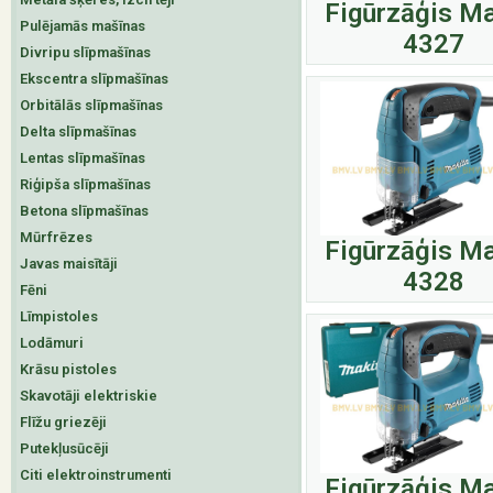
Figūrzāģis Ma
Pulējamās mašīnas
4327
Divripu slīpmašīnas
Ekscentra slīpmašīnas
Orbitālās slīpmašīnas
Delta slīpmašīnas
Lentas slīpmašīnas
Riģipša slīpmašīnas
Betona slīpmašīnas
Mūrfrēzes
Figūrzāģis Ma
Javas maisītāji
4328
Fēni
Līmpistoles
Lodāmuri
Krāsu pistoles
Skavotāji elektriskie
Flīžu griezēji
Putekļusūcēji
Citi elektroinstrumenti
Figūrzāģis Ma