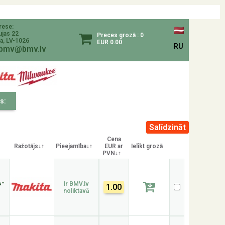
rese:
ujas 22
Preces grozā : 0
a, LV-1026
EUR 0.00
RU
bmv@bmv.lv
s:
Cena
Ražotājs↓↑
Pieejamība↓↑
EUR ar
Ielikt grozā
PVN↓↑
A-
Ir BMV.lv
1.00
noliktavā