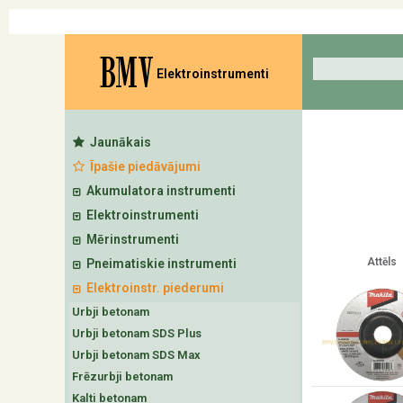
BMV
Elektroinstrumenti
Jaunākais
Īpašie piedāvājumi
Akumulatora instrumenti
Elektroinstrumenti
Mērinstrumenti
Attēls
Pneimatiskie instrumenti
Elektroinstr. piederumi
Urbji betonam
Urbji betonam SDS Plus
Urbji betonam SDS Max
Frēzurbji betonam
Kalti betonam