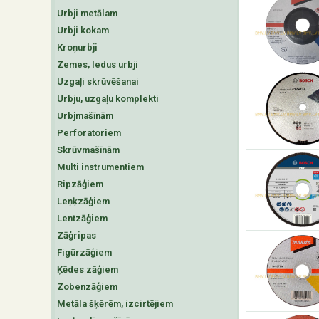
Urbji metālam
Urbji kokam
Kroņurbji
Zemes, ledus urbji
Uzgaļi skrūvēšanai
Urbju, uzgaļu komplekti
Urbjmašīnām
Perforatoriem
Skrūvmašīnām
Multi instrumentiem
Ripzāģiem
Leņķzāģiem
Lentzāģiem
Zāģripas
Figūrzāģiem
Ķēdes zāģiem
Zobenzāģiem
Metāla šķērēm, izcirtējiem