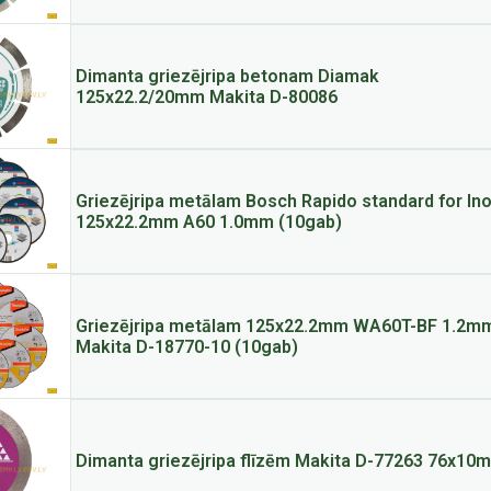
Dimanta griezējripa betonam Diamak
125x22.2/20mm Makita D-80086
Griezējripa metālam Bosch Rapido standard for In
125x22.2mm A60 1.0mm (10gab)
Griezējripa metālam 125x22.2mm WA60T-BF 1.2m
Makita D-18770-10 (10gab)
Dimanta griezējripa flīzēm Makita D-77263 76x10