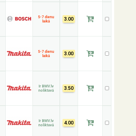
5-7 dienu
3.00
laikā
5-7 dienu
3.00
laikā
Ir BMV.lv
3.50
noliktavā
Ir BMV.lv
4.00
noliktavā