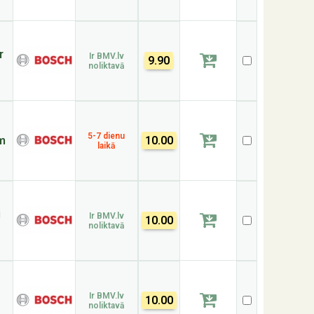
r
Ir BMV.lv
9.90
noliktavā
5-7 dienu
m
10.00
laikā
i
Ir BMV.lv
10.00
noliktavā
Ir BMV.lv
10.00
noliktavā