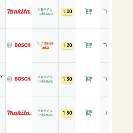
Ir BMV.lv
1.00
noliktavā
5-7 dienu
1.20
laikā
ox
Ir BMV.lv
1.50
noliktavā
Ir BMV.lv
1.50
noliktavā