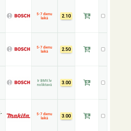
5-7 dienu
2.10
laikā
5-7 dienu
2.50
laikā
Ir BMV.lv
3.00
noliktavā
-
5-7 dienu
3.00
laikā