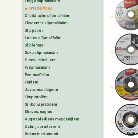
Leņķa slīpmašīnām
Griezējripas
Orbitālajām slīpmašīnām
Ekscentra slīpmašīnām
Slīppapīri
Lentes slīpmašīnām
Slīplentas
Suku slīpmašīnām
Putekļusūcējiem
Frēzmašīnām
Ēvelmašīnām
Fēniem
Javas maisītājiem
Līmpistolēm
Silikonu pistolēm
Skavas, naglas
Augstspiediena mazgātājiem
Uzlīmju printeriem
Rokas instrumenti