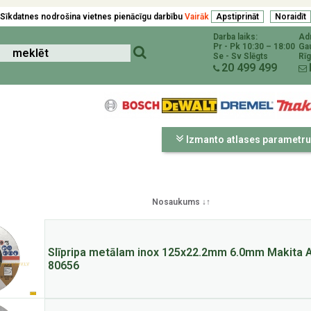
Sīkdatnes nodrošina vietnes pienācīgu darbību
Vairāk
Darba laiks:
Ad
Pr - Pk 10:30 – 18:00
Ga
Se - Sv Slēgts
Rīg
20 499 499
Izmanto atlases parametru
Nosaukums ↓↑
Slīpripa metālam inox 125x22.2mm 6.0mm Makita 
80656