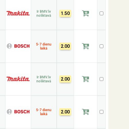
Ir BMV.lv
1.50
noliktavā
5-7 dienu
2.00
laikā
Ir BMV.lv
2.00
noliktavā
5-7 dienu
2.00
laikā