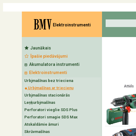
BMV
Elektroinstrumenti
Jaunākais
Īpašie piedāvājumi
Akumulatora instrumenti
Elektroinstrumenti
Urbjmašīnas bez trieciena
Attēls
Urbjmašīnas ar triecienu
Urbjmašīnas stacionārās
Leņķurbjmašīnas
Perforatori vieglie SDS Plus
Perforatori smagie SDS Max
Atskaldāmie āmuri
Skrūvmašīnas