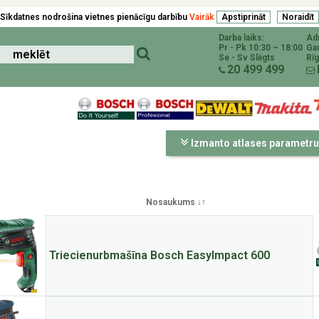
Sīkdatnes nodrošina vietnes pienācīgu darbību
Vairāk
Darba laiks:
Ad
Pr - Pk 10:30 – 18:00
Ga
Se - Sv Slēgts
Rīg
20 499 499
Izmanto atlases parametru
Nosaukums ↓↑
Triecienurbmašīna Bosch EasyImpact 600