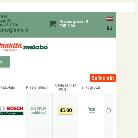
rese:
ujas 22
Preces grozā : 0
a, LV-1026
EUR 0.00
RU
bmv@bmv.lv
s:
Cena EUR ar
Ražotājs↓↑
Pieejamība↓↑
Ielikt grozā
PVN↓↑
Ir BMV.lv
45.00
noliktavā