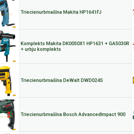
Triecienurbmašīna Makita HP1641FJ
Komplekts Makita DK0050X1 HP1631 + GA5030R
+ urbju komplekts
Triecienurbmašīna DeWalt DWD024S
Triecienurbmašīna Bosch AdvancedImpact 900