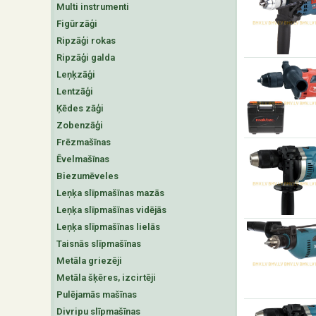
Multi instrumenti
Figūrzāģi
Ripzāģi rokas
Ripzāģi galda
Leņķzāģi
Lentzāģi
Ķēdes zāģi
Zobenzāģi
Frēzmašīnas
Ēvelmašīnas
Biezumēveles
Leņķa slīpmašīnas mazās
Leņķa slīpmašīnas vidējās
Leņķa slīpmašīnas lielās
Taisnās slīpmašīnas
Metāla griezēji
Metāla šķēres, izcirtēji
Pulējamās mašīnas
Divripu slīpmašīnas