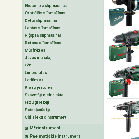
Ekscentra slīpmašīnas
Orbitālās slīpmašīnas
Delta slīpmašīnas
Lentas slīpmašīnas
Riģipša slīpmašīnas
Betona slīpmašīnas
Mūrfrēzes
Javas maisītāji
Fēni
Līmpistoles
Lodāmuri
Krāsu pistoles
Skavotāji elektriskie
Flīžu griezēji
Putekļusūcēji
Citi elektroinstrumenti
Mērinstrumenti
Pneimatiskie instrumenti