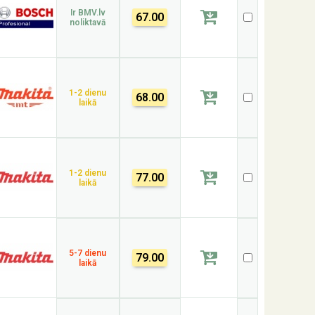
Ir BMV.lv
67.00
noliktavā
1-2 dienu
68.00
laikā
1-2 dienu
77.00
laikā
5-7 dienu
79.00
laikā