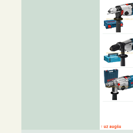
↑ uz augšu