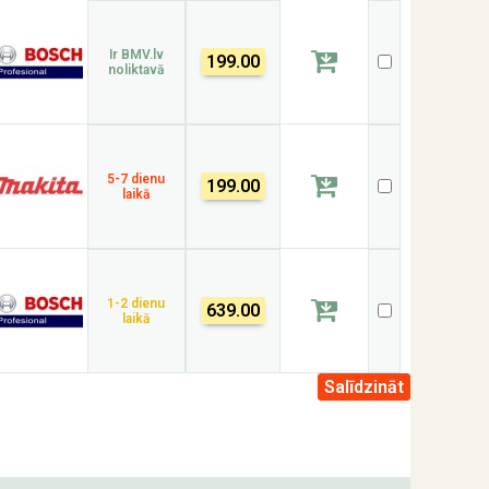
Ir BMV.lv
199.00
noliktavā
5-7 dienu
199.00
laikā
1-2 dienu
639.00
laikā