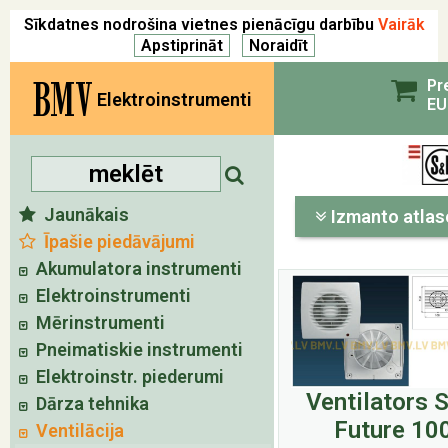
Sīkdatnes nodrošina vietnes pienācīgu darbību
Vairāk
BMV
Pr
Elektroinstrumenti
EU
Jaunākais
Izmanto atlas
Īpašie piedāvājumi
Akumulatora instrumenti
Elektroinstrumenti
Mērinstrumenti
Pneimatiskie instrumenti
Elektroinstr. piederumi
Ventilators 
Dārza tehnika
Future 10
Ventilācija