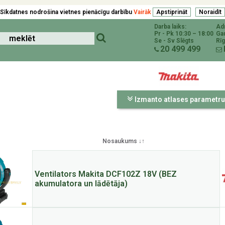
Sīkdatnes nodrošina vietnes pienācīgu darbību
Vairāk
Darba laiks:
Ad
Pr - Pk 10:30 – 18:00
Ga
Se - Sv Slēgts
Rīg
20 499 499
Izmanto atlases parametru
Nosaukums ↓↑
Ventilators Makita DCF102Z 18V (BEZ
akumulatora un lādētāja)