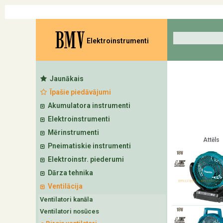
BMV
Elektroinstrumenti
Jaunākais
Īpašie piedāvājumi
Akumulatora instrumenti
Elektroinstrumenti
Mērinstrumenti
Attēls
Pneimatiskie instrumenti
Elektroinstr. piederumi
Dārza tehnika
Ventilācija
Ventilatori kanāla
Ventilatori nosūces