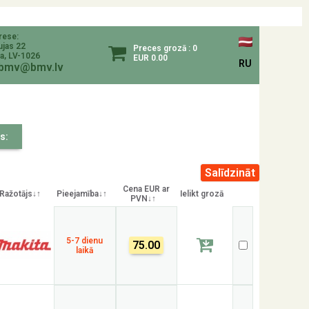
rese:
ujas 22
Preces grozā : 0
a, LV-1026
EUR 0.00
RU
bmv@bmv.lv
s:
Cena EUR ar
Ražotājs↓↑
Pieejamība↓↑
Ielikt grozā
PVN↓↑
5-7 dienu
75.00
laikā