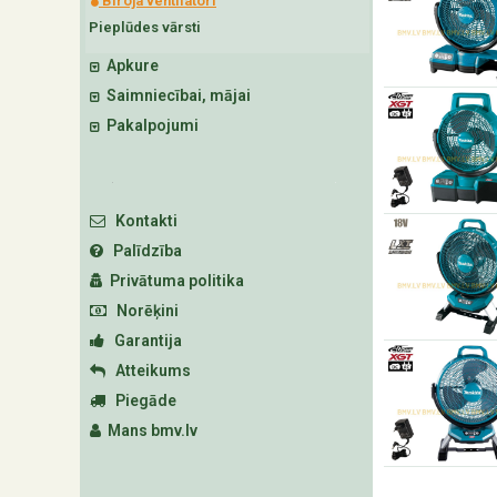
Biroja ventilatori
Pieplūdes vārsti
Apkure
Saimniecībai, mājai
Pakalpojumi
Kontakti
Palīdzība
Privātuma politika
Norēķini
Garantija
Atteikums
Piegāde
Mans bmv.lv