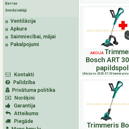
Ķerras
Smidzinātāji
Ventilācija
Apkure
Saimniecībai, mājai
Pakalpojumi
Trimme
AKCIJA
Bosch ART 30
papildspol
Kontakti
(Akcija no 2025.07.30 kamēr prece
Palīdzība
Privātuma politika
Norēķini
Garantija
Atteikums
Piegāde
Trimmeris B
Mans bmv.lv