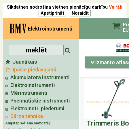
Sīkdatnes nodrošina vietnes pienācīgu darbību
Vairāk
BMV
Pr
Elektroinstrumenti
EU
Jaunākais
Izmanto atlas
Īpašie piedāvājumi
Akumulatora instrumenti
Elektroinstrumenti
Mērinstrumenti
Pneimatiskie instrumenti
Elektroinstr. piederumi
Dārza tehnika
Trimmeris B
Augstspiediena mazgātāji