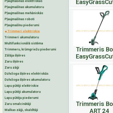
EasyGrassCu
Pļaujmašīnas elektriskās
Pļaujmašīnas akumulatoru
Pļaujmašīnas mehāniskās
Pļaujmašīnas roboti
Pļaujmašīnu piederumi
Trimmeri elektriskie
Trimmeri akumulatoru
Multifunkcionālā sistēma
Trimmeris B
Trimmeru, krūmgriežu piederumi
EasyGrassCu
Zālāja šķēres
Zaru šķēres
Zaru zāģi
Dzīvžoga šķēres elektriskās
Dzīvžoga šķēres akumulatoru
Lapu pūtēji elektriskie
Lapu pūtēji akumulatoru
Lapu pūtēju piederumi
Trimmeris B
Zaru smalcinātāji
ART 24
Malkas zāģi, skaldītāji