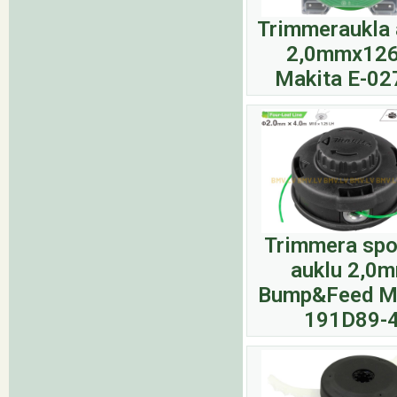
Trimmeraukla 
2,0mmx12
Makita E-02
Trimmera spo
auklu 2,0
Bump&Feed M
191D89-