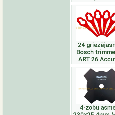
24 griezējas
Bosch trimme
ART 26 Accu
4-zobu asme
230x25,4mm M