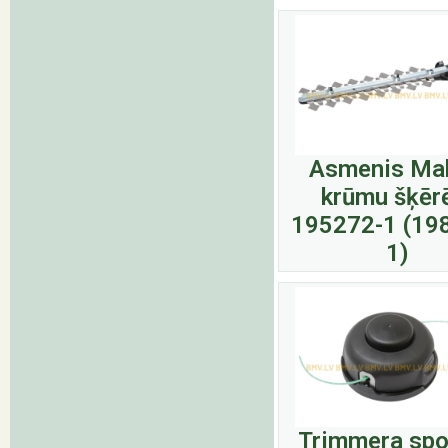
Asmenis Mak
krūmu šķēr
195272-1 (19
1)
Trimmera spo