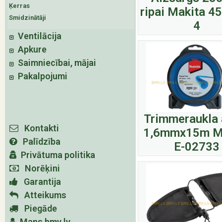
Ķerras
ripai Makita 4
Smidzinātāji
4
Ventilācija
Apkure
Saimniecībai, mājai
Pakalpojumi
Trimmeraukla 
Kontakti
1,6mmx15m M
Palīdzība
E-02733
Privātuma politika
Norēķini
Garantija
Atteikums
Piegāde
Mans bmv.lv