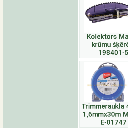
Kolektors Ma
krūmu šķēr
198401-
Trimmeraukla 
1,6mmx30m M
E-01747