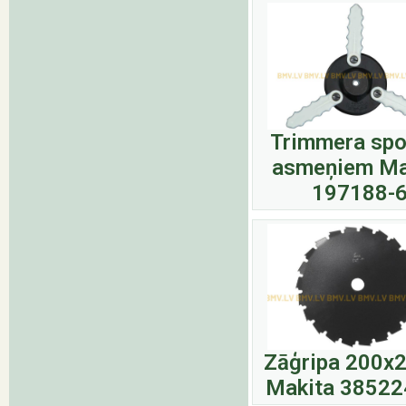
Trimmera spo
asmeņiem Ma
197188-
Zāģripa 200
Makita 3852