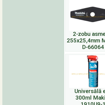
2-zobu asme
255x25,4mm M
D-66064
Universālā e
300ml Maki
1910U9-