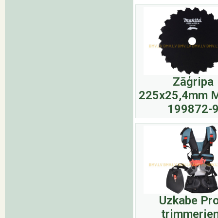
Zāģripa
225x25,4mm M
199872-
Uzkabe Pro
trimmerie