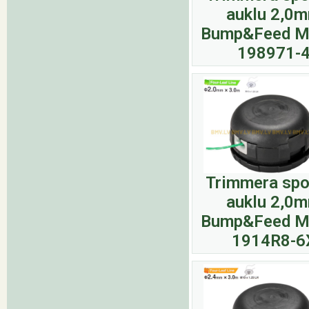
auklu 2,0
Bump&Feed M
198971-
Trimmera spo
auklu 2,0
Bump&Feed M
1914R8-6