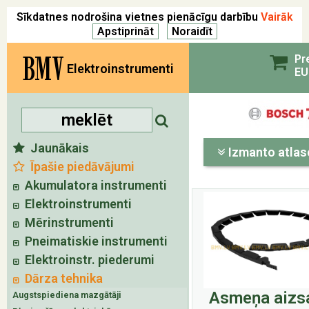
Sīkdatnes nodrošina vietnes pienācīgu darbību
Vairāk
BMV
Pr
Elektroinstrumenti
EU
Jaunākais
Izmanto atlas
Īpašie piedāvājumi
Akumulatora instrumenti
Elektroinstrumenti
Mērinstrumenti
Pneimatiskie instrumenti
Elektroinstr. piederumi
Dārza tehnika
Asmeņa aizs
Augstspiediena mazgātāji