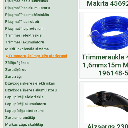
Pļaujmašīnas elektriskās
Makita 4569
Pļaujmašīnas akumulatoru
Pļaujmašīnas mehāniskās
Pļaujmašīnas roboti
Pļaujmašīnu piederumi
Trimmeri elektriskie
Trimmeri akumulatoru
Multifunkcionālā sistēma
Trimmeraukla 
Trimmeru, krūmgriežu piederumi
Zālāja šķēres
1,6mmx15m M
Zaru šķēres
196148-
Zaru zāģi
Dzīvžoga šķēres elektriskās
Dzīvžoga šķēres akumulatoru
Lapu pūtēji elektriskie
Lapu pūtēji akumulatoru
Lapu pūtēju piederumi
Zaru smalcinātāji
Malkas zāģi, skaldītāji
Aizsargs 2