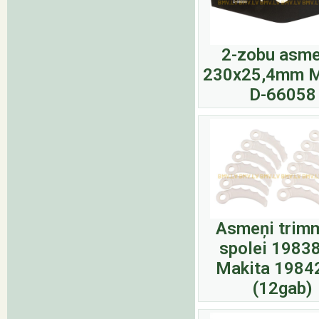
2-zobu asme
230x25,4mm M
D-66058
Asmeņi trim
spolei 1983
Makita 1984
(12gab)