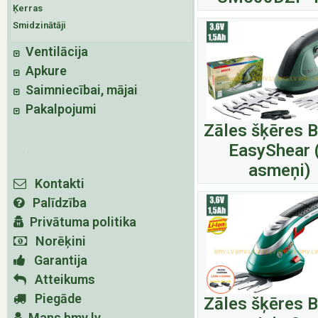
Ķerras
Smidzinātāji
Ventilācija
Apkure
Saimniecībai, mājai
Pakalpojumi
Zāles šķēres 
EasyShear 
asmeņi)
Kontakti
Palīdzība
Privātuma politika
Norēķini
Garantija
Atteikums
Piegāde
Zāles šķēres 
Mans bmv.lv