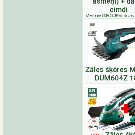
asmeņi) + dā
cimdi
(Akcija no 2026.05.28 kamēr prece
Zāles šķēres M
DUM604Z 1
Zāles šķ