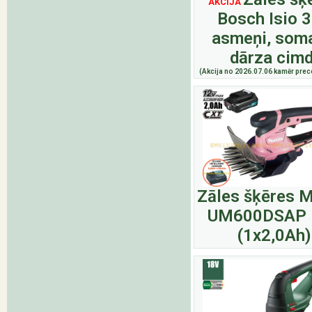
AKCIJA
Bosch Isio 3
asmeņi, soma
dārza cimd
(Akcija no 2026.07.06 kamēr prece
Zāles šķēres M
UM600DSAP 
(1x2,0Ah)