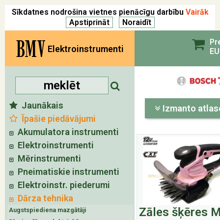
Sīkdatnes nodrošina vietnes pienācīgu darbību
Vairāk
BMV
Pr
Elektroinstrumenti
EU
Jaunākais
Izmanto atlas
Īpašie piedāvājumi
Akumulatora instrumenti
Elektroinstrumenti
Mērinstrumenti
Pneimatiskie instrumenti
Elektroinstr. piederumi
Dārza tehnika
Zāles šķēres M
Augstspiediena mazgātāji