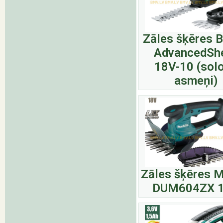
Zāles šķēres 
AdvancedSh
18V-10 (solo
asmeņi)
Zāles šķēres M
DUM604ZX 