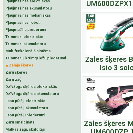
Pļaujmašīnas elektriskās
UM600DZPX1
Pļaujmašīnas akumulatoru
Pļaujmašīnas mehāniskās
Pļaujmašīnas roboti
Pļaujmašīnu piederumi
Trimmeri elektriskie
Trimmeri akumulatoru
Multifunkcionālā sistēma
Zāles šķēres 
Trimmeru, krūmgriežu piederumi
Zālāja šķēres
Isio 3 sol
Zaru šķēres
Zaru zāģi
Dzīvžoga šķēres elektriskās
Dzīvžoga šķēres akumulatoru
Lapu pūtēji elektriskie
Lapu pūtēji akumulatoru
Lapu pūtēju piederumi
Zāles šķēres M
Zaru smalcinātāji
Malkas zāģi, skaldītāji
UM600DZP 