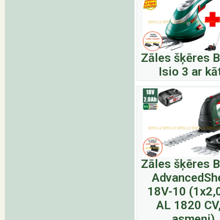
Zāles šķēres 
Isio 3 ar kā
Zāles šķēres 
AdvancedSh
18V-10 (1x2,
AL 1820 CV,
asmeņi)