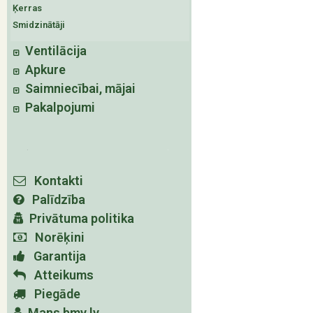
Ķerras
Smidzinātāji
Ventilācija
Apkure
Saimniecībai, mājai
Pakalpojumi
Kontakti
Palīdzība
Privātuma politika
Norēķini
Garantija
Atteikums
Piegāde
Mans bmv.lv