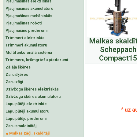
Pļaujmašīnas elektriskās
Pļaujmašīnas akumulatoru
Pļaujmašīnas mehāniskās
Pļaujmašīnas roboti
Pļaujmašīnu piederumi
Trimmeri elektriskie
Malkas skaldī
Trimmeri akumulatoru
Scheppach
Multifunkcionālā sistēma
Compact1
Trimmeru, krūmgriežu piederumi
Zālāja šķēres
Zaru šķēres
Zaru zāģi
Dzīvžoga šķēres elektriskās
Dzīvžoga šķēres akumulatoru
Lapu pūtēji elektriskie
^ uz a
Lapu pūtēji akumulatoru
Lapu pūtēju piederumi
Zaru smalcinātāji
Malkas zāģi, skaldītāji