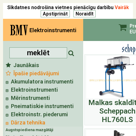
Sīkdatnes nodrošina vietnes pienācīgu darbību
Vairāk
BMV
Pr
Elektroinstrumenti
EU
Jaunākais
Īpašie piedāvājumi
Akumulatora instrumenti
Elektroinstrumenti
Mērinstrumenti
Malkas skaldī
Pneimatiskie instrumenti
Scheppach
Elektroinstr. piederumi
HL760LS
Dārza tehnika
Augstspiediena mazgātāji