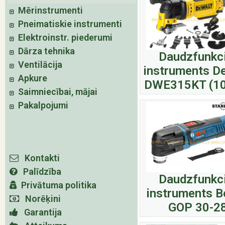
Mērinstrumenti
Pneimatiskie instrumenti
Elektroinstr. piederumi
Dārza tehnika
Daudzfunkci
Ventilācija
instruments D
Apkure
DWE315KT (10
Saimniecībai, mājai
Pakalpojumi
Kontakti
Palīdzība
Daudzfunkci
Privātuma politika
instruments 
Norēķini
GOP 30-2
Garantija