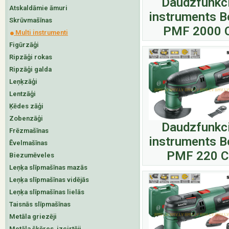
Daudzfunkci
Atskaldāmie āmuri
instruments 
Skrūvmašīnas
PMF 2000 
Multi instrumenti
Figūrzāģi
Ripzāģi rokas
Ripzāģi galda
Leņķzāģi
Lentzāģi
Ķēdes zāģi
Zobenzāģi
Daudzfunkci
Frēzmašīnas
instruments 
Ēvelmašīnas
PMF 220 C
Biezumēveles
Leņķa slīpmašīnas mazās
Leņķa slīpmašīnas vidējās
Leņķa slīpmašīnas lielās
Taisnās slīpmašīnas
Metāla griezēji
Metāla šķēres, izcirtēji