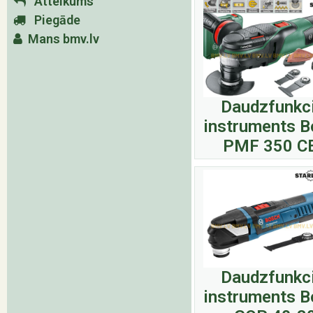
Atteikums
Piegāde
Mans bmv.lv
Daudzfunkci
instruments 
PMF 350 C
Daudzfunkci
instruments 