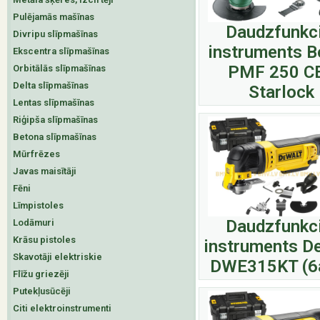
Pulējamās mašīnas
Daudzfunkci
Divripu slīpmašīnas
instruments 
Ekscentra slīpmašīnas
PMF 250 C
Orbitālās slīpmašīnas
Delta slīpmašīnas
Starlock
Lentas slīpmašīnas
Riģipša slīpmašīnas
Betona slīpmašīnas
Mūrfrēzes
Javas maisītāji
Fēni
Līmpistoles
Daudzfunkci
Lodāmuri
Krāsu pistoles
instruments D
Skavotāji elektriskie
DWE315KT (6
Flīžu griezēji
Putekļusūcēji
Citi elektroinstrumenti