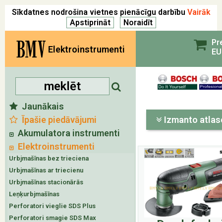
Sīkdatnes nodrošina vietnes pienācīgu darbību
Vairāk
BMV
Pr
Elektroinstrumenti
EU
Jaunākais
Īpašie piedāvājumi
Izmanto atlas
Akumulatora instrumenti
Elektroinstrumenti
Urbjmašīnas bez trieciena
Urbjmašīnas ar triecienu
Urbjmašīnas stacionārās
Leņķurbjmašīnas
Perforatori vieglie SDS Plus
Perforatori smagie SDS Max