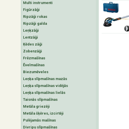
Multi instrumenti
Figūrzāģi
Ripzāģi rokas
Ripzāģi galda
Leņķzāģi
Lentzāģi
Ķēdes zāģi
Zobenzāģi
Frēzmašīnas
Ēvelmašīnas
Biezumēveles
Leņķa slīpmašīnas mazās
Leņķa slīpmašīnas vidējās
Leņķa slīpmašīnas lielās
Taisnās slīpmašīnas
Metāla griezēji
Metāla šķēres, izcirtēji
Pulējamās mašīnas
Divripu slīpmašīnas