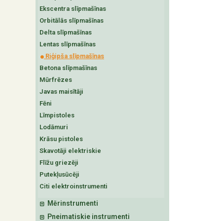
Ekscentra slīpmašīnas
Orbitālās slīpmašīnas
Delta slīpmašīnas
Lentas slīpmašīnas
Riģipša slīpmašīnas
Betona slīpmašīnas
Mūrfrēzes
Javas maisītāji
Fēni
Līmpistoles
Lodāmuri
Krāsu pistoles
Skavotāji elektriskie
Flīžu griezēji
Putekļusūcēji
Citi elektroinstrumenti
Mērinstrumenti
Pneimatiskie instrumenti