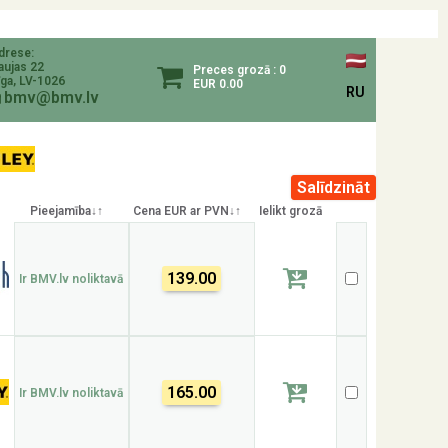
drese:
aujas 22
Preces grozā : 0
īga, LV-1026
EUR 0.00
RU
bmv@bmv.lv
Pieejamība↓↑
Cena EUR ar PVN↓↑
Ielikt grozā
139.00
Ir BMV.lv noliktavā
165.00
Ir BMV.lv noliktavā