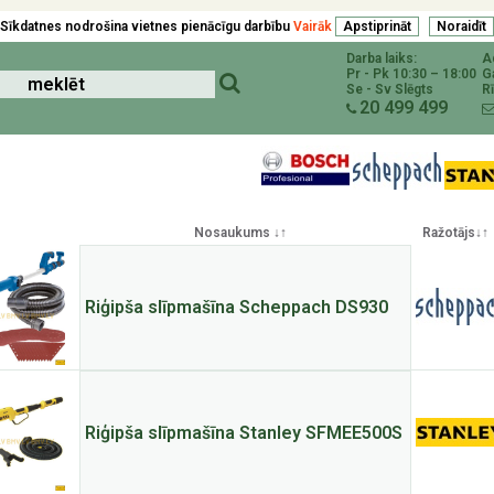
Sīkdatnes nodrošina vietnes pienācīgu darbību
Vairāk
Darba laiks:
A
Pr - Pk 10:30 – 18:00
G
Se - Sv Slēgts
R
20 499 499
Nosaukums ↓↑
Ražotājs↓↑
Riģipša slīpmašīna Scheppach DS930
Riģipša slīpmašīna Stanley SFMEE500S