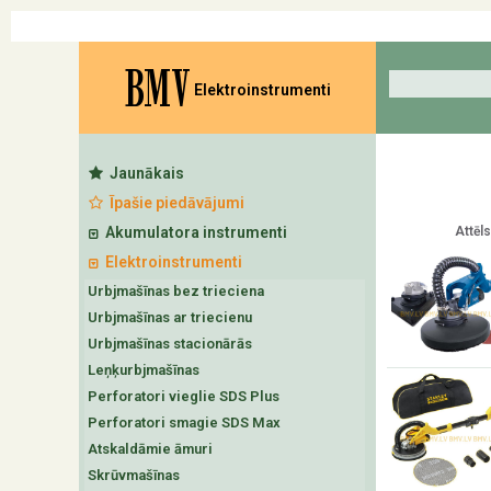
BMV
Elektroinstrumenti
Jaunākais
Īpašie piedāvājumi
Akumulatora instrumenti
Attēls
Elektroinstrumenti
Urbjmašīnas bez trieciena
Urbjmašīnas ar triecienu
Urbjmašīnas stacionārās
Leņķurbjmašīnas
Perforatori vieglie SDS Plus
Perforatori smagie SDS Max
Atskaldāmie āmuri
Skrūvmašīnas