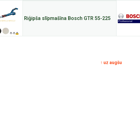
Riģipša slīpmašīna Bosch GTR 55-225
↑ uz augšu