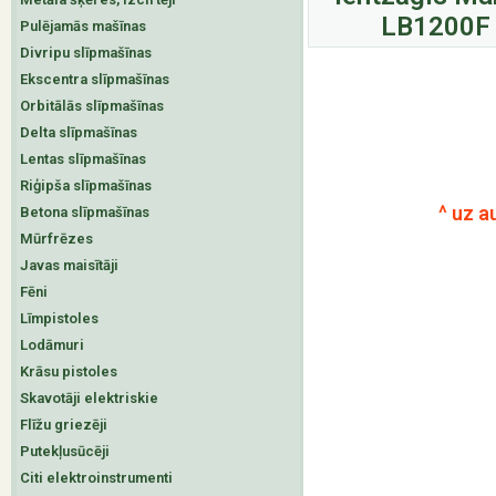
LB1200F
Pulējamās mašīnas
Divripu slīpmašīnas
Ekscentra slīpmašīnas
Orbitālās slīpmašīnas
Delta slīpmašīnas
Lentas slīpmašīnas
Riģipša slīpmašīnas
^ uz a
Betona slīpmašīnas
Mūrfrēzes
Javas maisītāji
Fēni
Līmpistoles
Lodāmuri
Krāsu pistoles
Skavotāji elektriskie
Flīžu griezēji
Putekļusūcēji
Citi elektroinstrumenti