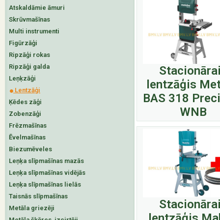
Atskaldāmie āmuri
Skrūvmašīnas
Multi instrumenti
Figūrzāģi
Ripzāģi rokas
Ripzāģi galda
Stacionāra
Leņķzāģi
lentzāģis Me
Lentzāģi
BAS 318 Preci
Ķēdes zāģi
WNB
Zobenzāģi
Frēzmašīnas
Ēvelmašīnas
Biezumēveles
Leņķa slīpmašīnas mazās
Leņķa slīpmašīnas vidējās
Leņķa slīpmašīnas lielās
Taisnās slīpmašīnas
Stacionāra
Metāla griezēji
lentzāģis Ma
Metāla šķēres, izcirtēji