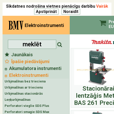
Sīkdatnes nodrošina vietnes pienācīgu darbību
Vairāk
BMV
Pr
Elektroinstrumenti
EU
Jaunākais
Īpašie piedāvājumi
Akumulatora instrumenti
Elektroinstrumenti
Urbjmašīnas bez trieciena
Stacionāra
Urbjmašīnas ar triecienu
Urbjmašīnas stacionārās
lentzāģis Me
Leņķurbjmašīnas
BAS 261 Preci
Perforatori vieglie SDS Plus
Perforatori smagie SDS Max