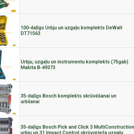
100-daļīgs Urbju un uzgaļu komplekts DeWalt
DT71563
Urbju, uzgaļu un instrumentu komplekts (75gab)
Makita B-49373
35-daļīgs Bosch komplekts skrūvēšanai un
urbšanai
35-daļīgs Bosch Pick and Click 3 MultiConstructio
urbju un 31 Impact Control skrūvgrieža uzgaļu