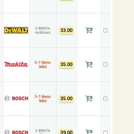
Ir BMV.lv
33.00
noliktavā
5-7 dienu
35.00
laikā
5-7 dienu
35.00
laikā
n
Ir BMV.lv
39.00