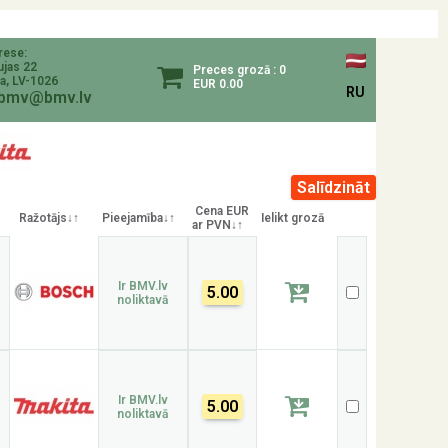
rese:
ujas 22
Preces grozā : 0
a, LV-1026
EUR 0.00
RU
bmv@bmv.lv
Cena EUR
Ražotājs↓↑
Pieejamība↓↑
Ielikt grozā
ar PVN↓↑
Ir BMV.lv
5.00
noliktavā
Ir BMV.lv
5.00
noliktavā