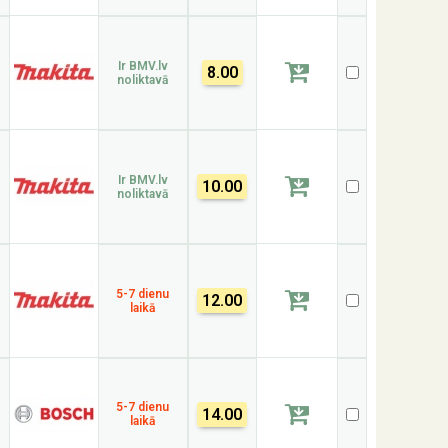
Ir BMV.lv
8.00
noliktavā
Ir BMV.lv
10.00
noliktavā
5-7 dienu
12.00
laikā
5-7 dienu
14.00
laikā