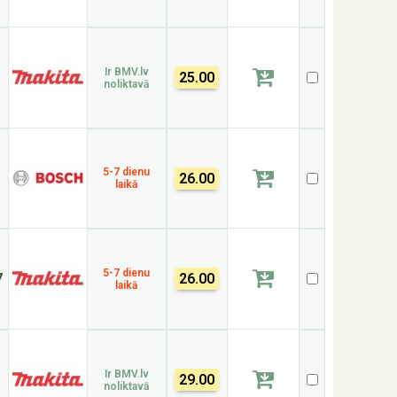
Ir BMV.lv
25.00
noliktavā
5-7 dienu
26.00
laikā
5-7 dienu
7
26.00
laikā
Ir BMV.lv
29.00
noliktavā