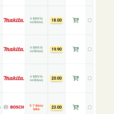
Ir BMV.lv
18.00
noliktavā
Ir BMV.lv
3
19.90
noliktavā
Ir BMV.lv
20.00
noliktavā
5-7 dienu
m
23.00
laikā