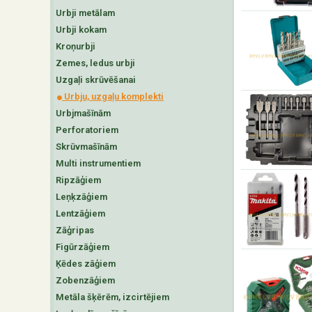
Urbji metālam
Urbji kokam
Kroņurbji
Zemes, ledus urbji
Uzgaļi skrūvēšanai
Urbju, uzgaļu komplekti
Urbjmašīnām
Perforatoriem
Skrūvmašīnām
Multi instrumentiem
Ripzāģiem
Leņķzāģiem
Lentzāģiem
Zāģripas
Figūrzāģiem
Ķēdes zāģiem
Zobenzāģiem
Metāla šķērēm, izcirtējiem