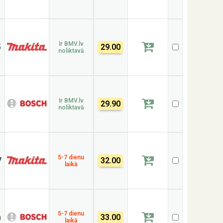
Ir BMV.lv
5
29.00
noliktavā
Ir BMV.lv
29.90
noliktavā
5-7 dienu
7
32.00
laikā
5-7 dienu
m
33.00
laikā