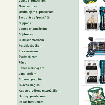
Leņķa slīpmašīnām
Griezējripas
Orbitālajām slīpmašīnām
Ekscentra slīpmašīnām
Slīppapīri
Lentes slīpmašīnām
Slīplentas
Suku slīpmašīnām
Putekļusūcējiem
Frēzmašīnām
Ēvelmašīnām
Fēniem
Javas maisītājiem
Līmpistolēm
Silikonu pistolēm
Skavas, naglas
Augstspiediena mazgātājiem
Uzlīmju printeriem
Rokas instrumenti