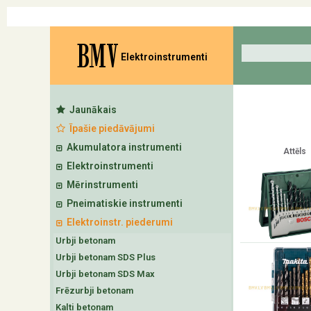
BMV
Elektroinstrumenti
Jaunākais
Īpašie piedāvājumi
Akumulatora instrumenti
Attēls
Elektroinstrumenti
Mērinstrumenti
Pneimatiskie instrumenti
Elektroinstr. piederumi
Urbji betonam
Urbji betonam SDS Plus
Urbji betonam SDS Max
Frēzurbji betonam
Kalti betonam