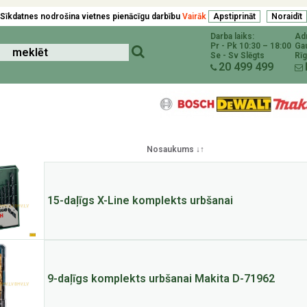
Sīkdatnes nodrošina vietnes pienācīgu darbību
Vairāk
Darba laiks:
Ad
Pr - Pk 10:30 – 18:00
Ga
Se - Sv Slēgts
Rīg
20 499 499
Nosaukums ↓↑
15-daļīgs X-Line komplekts urbšanai
9-daļīgs komplekts urbšanai Makita D-71962