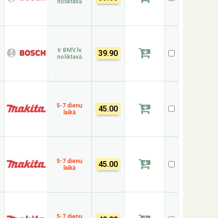
noliktavā
n
Ir BMV.lv
39.90
noliktavā
5-7 dienu
45.00
laikā
5-7 dienu
45.00
laikā
5-7 dienu