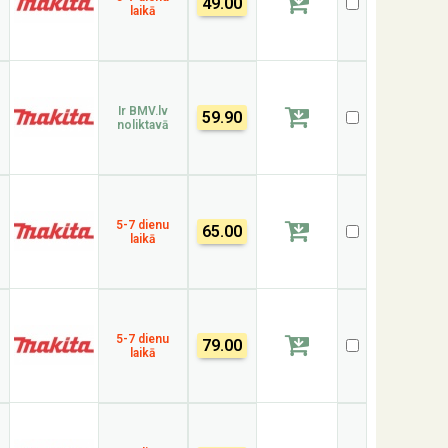
49.00
laikā
Ir BMV.lv
59.90
noliktavā
5-7 dienu
65.00
laikā
5-7 dienu
79.00
laikā