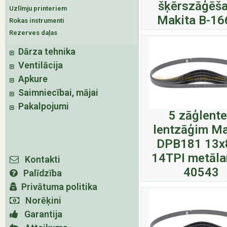
šķērszāģēša
Uzlīmju printeriem
Makita B-16
Rokas instrumenti
Rezerves daļas
Dārza tehnika
Ventilācija
Apkure
Saimniecībai, mājai
Pakalpojumi
5 zāģlent
lentzāģim Ma
DPB181 13x
14TPI metāla
Kontakti
40543
Palīdzība
Privātuma politika
Norēķini
Garantija