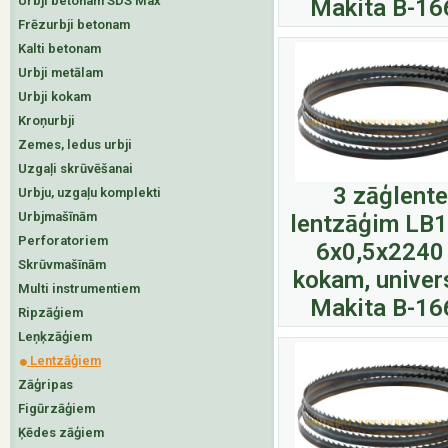
Urbji betonam SDS Max
Makita B-16
Frēzurbji betonam
Kalti betonam
Urbji metālam
Urbji kokam
Kroņurbji
Zemes, ledus urbji
Uzgaļi skrūvēšanai
3 zāģlent
Urbju, uzgaļu komplekti
Urbjmašīnām
lentzāģim LB
Perforatoriem
6x0,5x2240
Skrūvmašīnām
kokam, univer
Multi instrumentiem
Makita B-16
Ripzāģiem
Leņķzāģiem
Lentzāģiem
Zāģripas
Figūrzāģiem
Ķēdes zāģiem