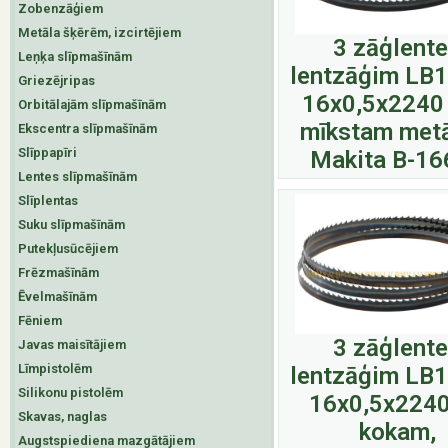
Zobenzāģiem
Metāla šķērēm, izcirtējiem
3 zāģlent
Leņķa slīpmašīnām
lentzāģim LB
Griezējripas
16x0,5x2240
Orbitālajām slīpmašīnām
mīkstam met
Ekscentra slīpmašīnām
Slīppapīri
Makita B-16
Lentes slīpmašīnām
Slīplentas
Suku slīpmašīnām
Putekļusūcējiem
Frēzmašīnām
Ēvelmašīnām
Fēniem
3 zāģlent
Javas maisītājiem
Līmpistolēm
lentzāģim LB
Silikonu pistolēm
16x0,5x2240
Skavas, naglas
kokam,
Augstspiediena mazgātājiem