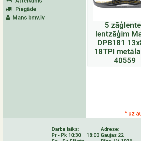
Atteikums
Piegāde
Mans bmv.lv
5 zāģlent
lentzāģim Ma
DPB181 13x
18TPI metāla
40559
^ uz a
Darba laiks:
Adrese:
Pr - Pk 10:30 – 18:00
Gaujas 22