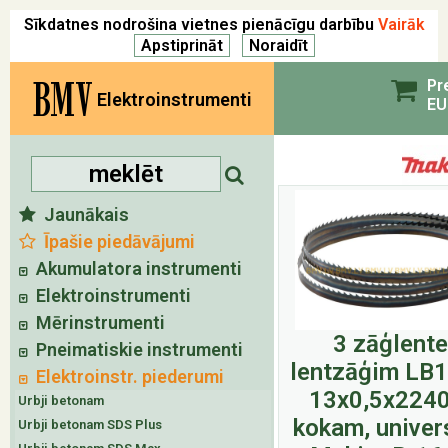
Sīkdatnes nodrošina vietnes pienācīgu darbību
Vairāk
BMV
Pr
Elektroinstrumenti
EU
Jaunākais
Īpašie piedāvājumi
Akumulatora instrumenti
Elektroinstrumenti
Mērinstrumenti
3 zāģlent
Pneimatiskie instrumenti
lentzāģim LB
Elektroinstr. piederumi
13x0,5x2240
Urbji betonam
kokam, univer
Urbji betonam SDS Plus