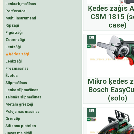
Leņķurbjmašīnas
Ķēdes zāģis A
Perforatori
CSM 1815 (s
Multi instrumenti
case)
Ripzāģi
Figūrzāģi
Zobenzāģi
Lentzāģi
Ķēdes zāģi
Leņķzāģi
Frēzmašīnas
Ēveles
Mikro ķēdes z
Slīpmašīnas
Bosch EasyCu
Leņķa slīpmašīnas
(solo)
Taisnās slīpmašīnas
Metāla griezēji
Pulējamās mašīnas
Griezēji
Silikonu pistoles
Javas maisītāji