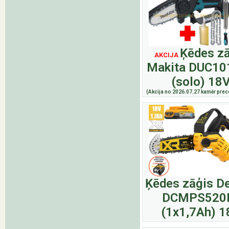
Ķēdes z
AKCIJA
Makita DUC10
(solo) 18
(Akcija no 2026.07.27 kamēr prece
Ķēdes zāģis D
DCMPS520
(1x1,7Ah) 1