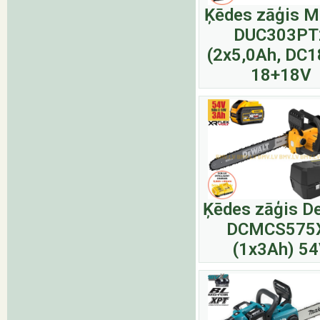
Ķēdes zāģis M
DUC303PT
(2x5,0Ah, DC
18+18V
Ķēdes zāģis D
DCMCS575
(1x3Ah) 5