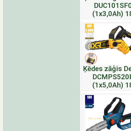
DUC101SF
(1x3,0Ah) 1
Ķēdes zāģis D
DCMPS520
(1x5,0Ah) 1