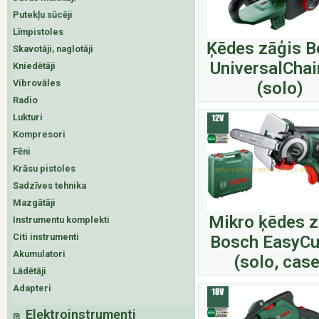
Putekļu sūcēji
Līmpistoles
Ķēdes zāģis 
Skavotāji, naglotāji
UniversalChai
Kniedētāji
Vibrovāles
(solo)
Radio
Lukturi
Kompresori
Fēni
Krāsu pistoles
Sadzīves tehnika
Mazgātāji
Mikro ķēdes z
Instrumentu komplekti
Citi instrumenti
Bosch EasyCu
Akumulatori
(solo, case
Lādētāji
Adapteri
Elektroinstrumenti