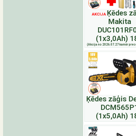
Ķēdes z
AKCIJA
Makita
DUC101RF
(1x3,0Ah) 1
(Akcija no 2026.07.27 kamēr prece
Ķēdes zāģis D
DCM565P
(1x5,0Ah) 1