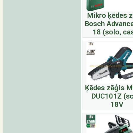
Mikro ķēdes z
Bosch Advanc
18 (solo, ca
Ķēdes zāģis M
DUC101Z (so
18V