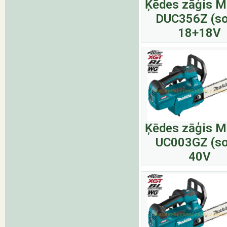
Ķēdes zāģis M
DUC356Z (so
18+18V
Ķēdes zāģis M
UC003GZ (so
40V