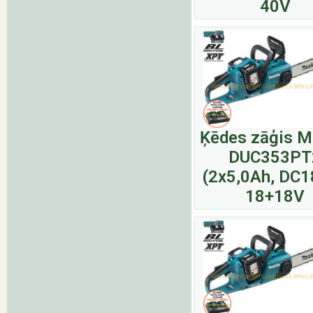
40V
Ķēdes zāģis M
DUC353PT
(2x5,0Ah, DC
18+18V