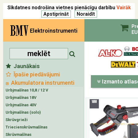
Sīkdatnes nodrošina vietnes pienācīgu darbību
Vairāk
BMV
Pr
Elektroinstrumenti
EU
Jaunākais
Īpašie piedāvājumi
Izmanto atlas
Akumulatora instrumenti
Urbjmašīnas 10,8 / 12 V
Urbjmašīnas 18V
Urbjmašīnas 40V
Urbjmašīnas (solo)
Skrūvgrieži
Triecienskrūvmašīnas
Skrūvmašīnas