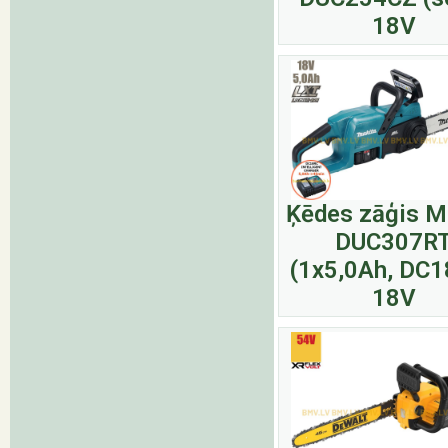
18V
Ķēdes zāģis M
DUC307R
(1x5,0Ah, DC
18V