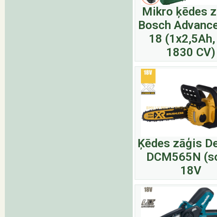
Mikro ķēdes z
Bosch Advanc
18 (1x2,5Ah,
1830 CV)
Ķēdes zāģis D
DCM565N (so
18V