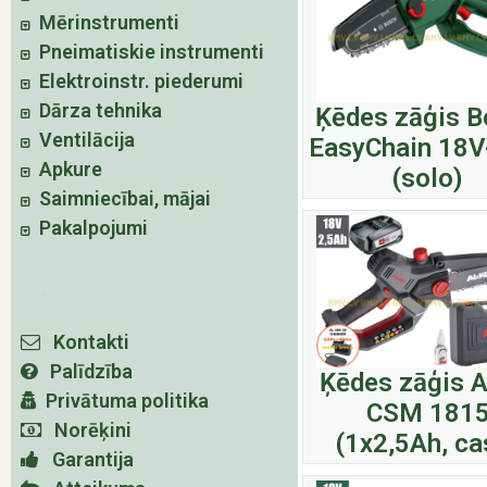
Mērinstrumenti
Pneimatiskie instrumenti
Elektroinstr. piederumi
Dārza tehnika
Ķēdes zāģis 
Ventilācija
EasyChain 18V
Apkure
(solo)
Saimniecībai, mājai
Pakalpojumi
Kontakti
Palīdzība
Ķēdes zāģis A
Privātuma politika
CSM 181
Norēķini
(1x2,5Ah, ca
Garantija