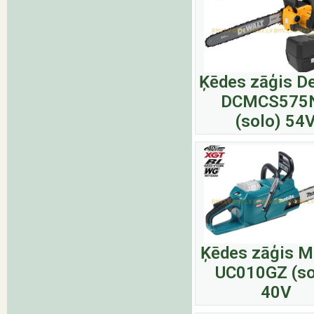
Ķēdes zāģis D
DCMCS575
(solo) 54
Ķēdes zāģis M
UC010GZ (so
40V