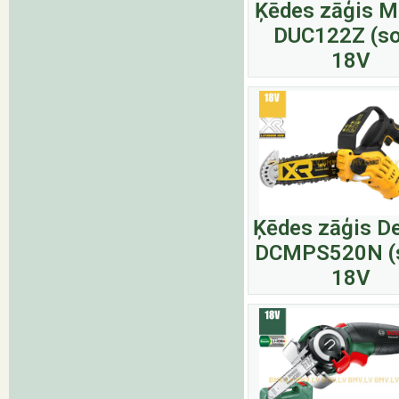
Ķēdes zāģis M
DUC122Z (so
18V
Ķēdes zāģis D
DCMPS520N (s
18V