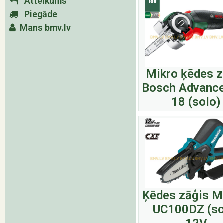
Atteikums
Piegāde
Mans bmv.lv
Mikro ķēdes z
Bosch Advanc
18 (solo)
Ķēdes zāģis M
UC100DZ (so