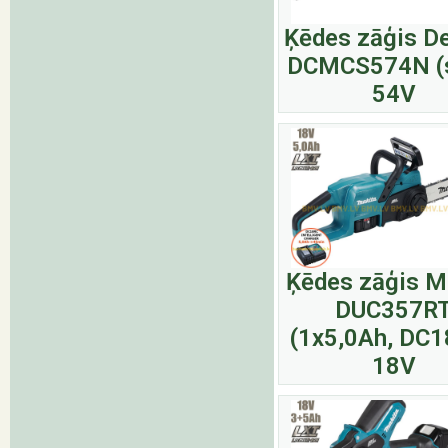
Ķēdes zāģis D
DCMCS574N (s
54V
Ķēdes zāģis M
DUC357R
(1x5,0Ah, DC
18V