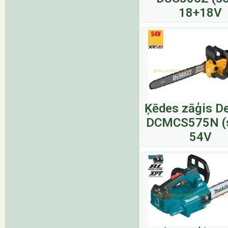
18+18V
Ķēdes zāģis D
DCMCS575N (s
54V