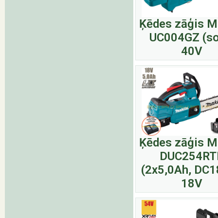
Ķēdes zāģis M
UC004GZ (so
40V
Ķēdes zāģis M
DUC254RT
(2x5,0Ah, DC
18V