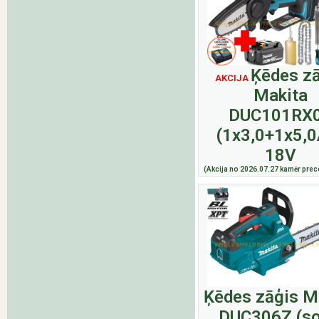
Ķēdes z
AKCIJA
Makita
DUC101RX
(1x3,0+1x5,0
18V
(Akcija no 2026.07.27 kamēr prece
Ķēdes zāģis M
DUC306Z (so