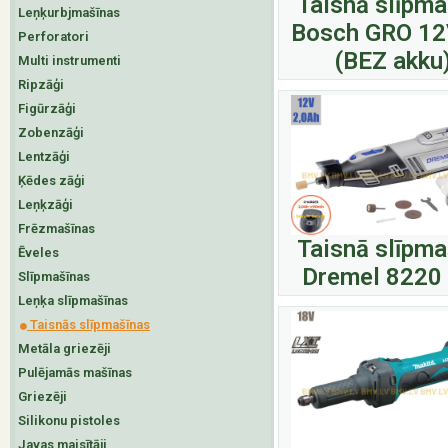
Taisnā slīpma
Leņķurbjmašīnas
Bosch GRO 12
Perforatori
(BEZ akku
Multi instrumenti
Ripzāģi
Figūrzāģi
Zobenzāģi
Lentzāģi
Ķēdes zāģi
Leņķzāģi
Frēzmašīnas
Taisnā slīpma
Ēveles
Dremel 8220
Slīpmašīnas
Leņķa slīpmašīnas
Taisnās slīpmašīnas
Metāla griezēji
Pulējamās mašīnas
Griezēji
Silikonu pistoles
Javas maisītāji