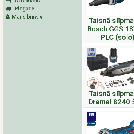
Atteikums
Piegāde
Mans bmv.lv
Taisnā slīpma
Bosch GGS 18
PLC (solo
Taisnā slīpma
Dremel 8240 