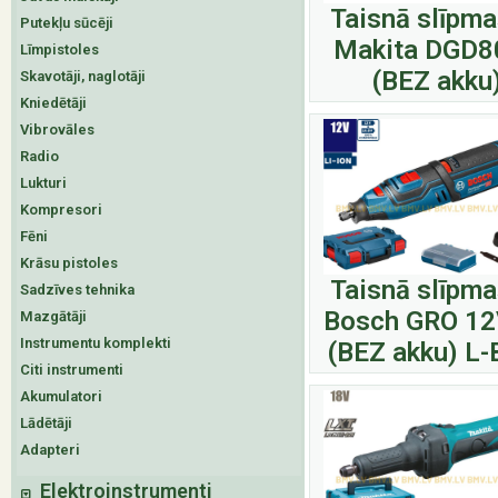
Taisnā slīpma
Putekļu sūcēji
Makita DGD8
Līmpistoles
(BEZ akku
Skavotāji, naglotāji
Kniedētāji
Vibrovāles
Radio
Lukturi
Kompresori
Fēni
Krāsu pistoles
Taisnā slīpma
Sadzīves tehnika
Bosch GRO 12
Mazgātāji
Instrumentu komplekti
(BEZ akku) L-
Citi instrumenti
Akumulatori
Lādētāji
Adapteri
Elektroinstrumenti