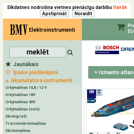
Sīkdatnes nodrošina vietnes pienācīgu darbību
Vairāk
BMV
Pr
Elektroinstrumenti
EU
Jaunākais
Īpašie piedāvājumi
Izmanto atlas
Akumulatora instrumenti
Urbjmašīnas 10,8 / 12 V
Urbjmašīnas 18V
Urbjmašīnas 40V
Urbjmašīnas (solo)
Skrūvgrieži
Triecienskrūvmašīnas
Skrūvmašīnas