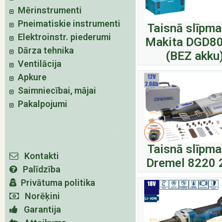
Mērinstrumenti
Pneimatiskie instrumenti
Taisnā slīpma
Elektroinstr. piederumi
Makita DGD8
Dārza tehnika
(BEZ akku
Ventilācija
Apkure
Saimniecībai, mājai
Pakalpojumi
Taisnā slīpma
Kontakti
Dremel 8220 
Palīdzība
Privātuma politika
Norēķini
Garantija