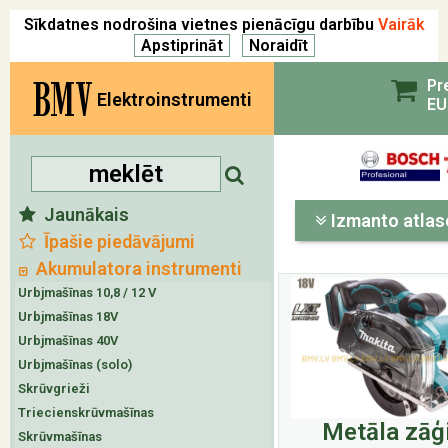
Sīkdatnes nodrošina vietnes pienācīgu darbību
Vairāk
BMV
Pr
Elektroinstrumenti
EU
Jaunākais
Izmanto atlas
Īpašie piedāvājumi
Akumulatora instrumenti
Urbjmašīnas 10,8 / 12 V
Urbjmašīnas 18V
Urbjmašīnas 40V
Urbjmašīnas (solo)
Skrūvgrieži
Triecienskrūvmašīnas
Metāla zāģ
Skrūvmašīnas