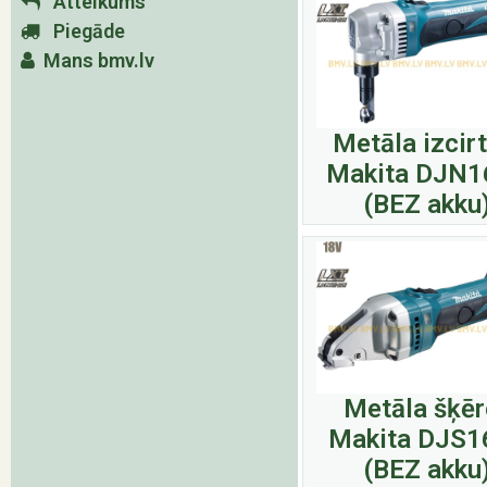
Atteikums
Piegāde
Mans bmv.lv
Metāla izcir
Makita DJN1
(BEZ akku
Metāla šķēr
Makita DJS1
(BEZ akku