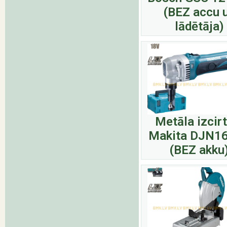
(BEZ accu 
lādētāja)
Metāla izcir
Makita DJN1
(BEZ akku