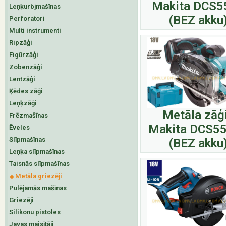
Makita DCS5
Leņķurbjmašīnas
(BEZ akku
Perforatori
Multi instrumenti
Ripzāģi
Figūrzāģi
Zobenzāģi
Lentzāģi
Ķēdes zāģi
Leņķzāģi
Metāla zāģ
Frēzmašīnas
Makita DCS5
Ēveles
Slīpmašīnas
(BEZ akku
Leņķa slīpmašīnas
Taisnās slīpmašīnas
Metāla griezēji
Pulējamās mašīnas
Griezēji
Silikonu pistoles
Javas maisītāji