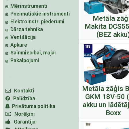
Mērinstrumenti
Pneimatiskie instrumenti
Metāla zāģ
Elektroinstr. piederumi
Makita DCS5
Dārza tehnika
(BEZ akku
Ventilācija
Apkure
Saimniecībai, mājai
Pakalpojumi
Metāla zāģis 
Kontakti
GKM 18V-50 
Palīdzība
akku un lādētāj
Privātuma politika
Boxx
Norēķini
Garantija