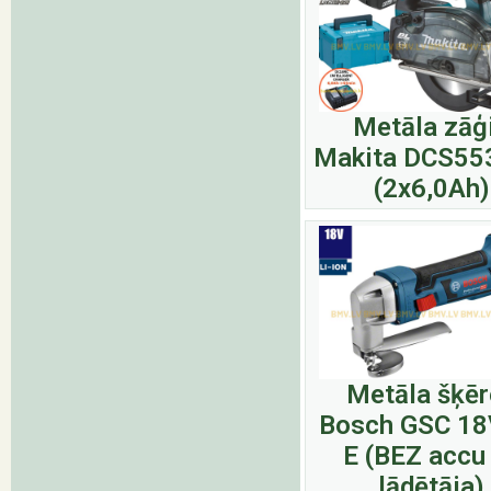
Metāla zāģ
Makita DCS55
(2x6,0Ah)
Metāla šķēr
Bosch GSC 18
E (BEZ accu
lādētāja)