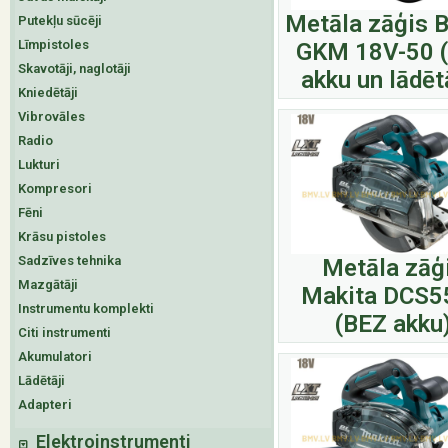
Metāla zāģis 
Putekļu sūcēji
Līmpistoles
GKM 18V-50 
Skavotāji, naglotāji
akku un lādēt
Kniedētāji
Vibrovāles
Radio
Lukturi
Kompresori
Fēni
Krāsu pistoles
Sadzīves tehnika
Metāla zāģ
Mazgātāji
Makita DCS5
Instrumentu komplekti
(BEZ akku
Citi instrumenti
Akumulatori
Lādētāji
Adapteri
Elektroinstrumenti