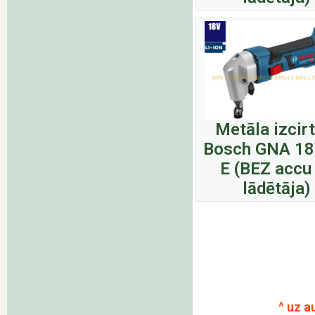
Metāla izcir
Bosch GNA 18
E (BEZ accu
lādētāja)
^ uz a