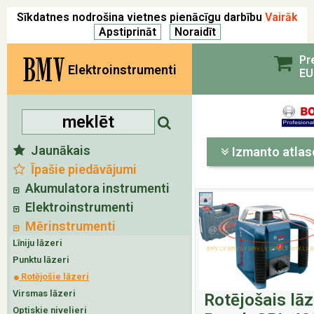
Sīkdatnes nodrošina vietnes pienācīgu darbību
Vairāk
BMV
Pr
Elektroinstrumenti
EU
Jaunākais
Izmanto atlas
Īpašie piedāvājumi
Akumulatora instrumenti
Elektroinstrumenti
Mērinstrumenti
Līniju lāzeri
Punktu lāzeri
Rotējošie lāzeri
Virsmas lāzeri
Rotējošais lā
Optiskie nivelieri