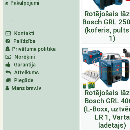
Pakalpojumi
Rotējošais lā
Bosch GRL 25
(koferis, pult
Kontakti
1)
Palīdzība
Privātuma politika
Norēķini
Garantija
Atteikums
Piegāde
Mans bmv.lv
Rotējošais lā
Bosch GRL 40
(L-Boxx, uztvē
LR 1, Varta
lādētājs)