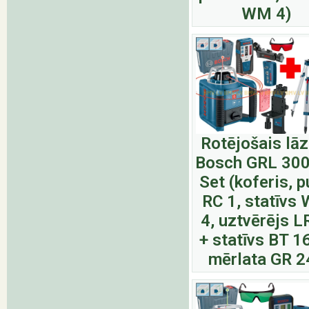
WM 4)
Rotējošais lā
Bosch GRL 30
Set (koferis, p
RC 1, statīvs
4, uztvērējs L
+ statīvs BT 1
mērlata GR 2