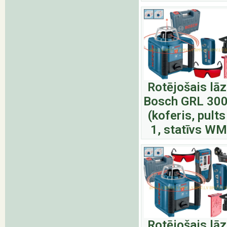
Rotējošais lā
Bosch GRL 30
(koferis, pult
1, statīvs WM
Rotējošais lā