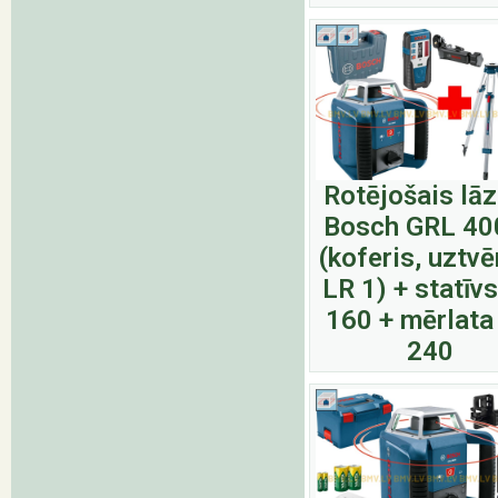
Rotējošais lā
Bosch GRL 40
(koferis, uztvē
LR 1) + statīv
160 + mērlata
240