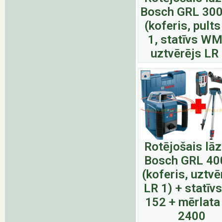
Bosch GRL 30
(koferis, pult
1, statīvs WM
uztvērējs LR 
Rotējošais lā
Bosch GRL 40
(koferis, uztvē
LR 1) + statīv
152 + mērlata
2400