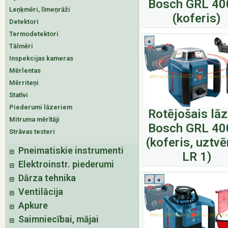
Bosch GRL 40
Leņķmēri, līmeņrāži
(koferis)
Detektori
Termodetektori
Tālmēri
Inspekcijas kameras
Mērlentas
Mērriteņi
Statīvi
Piederumi lāzeriem
Rotējošais lā
Mitruma mērītāji
Bosch GRL 40
Strāvas testeri
(koferis, uztvē
Pneimatiskie instrumenti
LR 1)
Elektroinstr. piederumi
Dārza tehnika
Ventilācija
Apkure
Saimniecībai, mājai