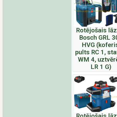
Rotējošais lā
Bosch GRL 3
HVG (koferi
pults RC 1, sta
WM 4, uztvēr
LR 1 G)
Rotējošais lā