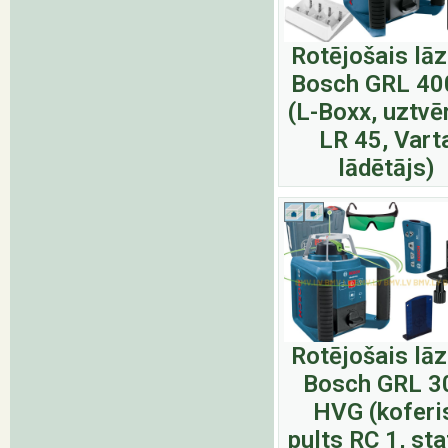
Rotējošais lā
Bosch GRL 40
(L-Boxx, uztvē
LR 45, Vart
lādētājs)
Rotējošais lā
Bosch GRL 3
HVG (koferi
pults RC 1, sta