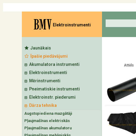
BMV
Elektroinstrumenti
Jaunākais
Īpašie piedāvājumi
Akumulatora instrumenti
Attēls
Elektroinstrumenti
Mērinstrumenti
Pneimatiskie instrumenti
Elektroinstr. piederumi
Dārza tehnika
Augstspiediena mazgātāji
Pļaujmašīnas elektriskās
Pļaujmašīnas akumulatoru
Pļaujmašīnas mehāniskās