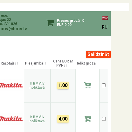
rese:
ujas 22
Preces grozā : 0
a, LV-1026
EUR 0.00
RU
bmv@bmv.lv
Cena EUR ar
Ražotājs↓↑
Pieejamība↓↑
Ielikt grozā
PVN↓↑
Ir BMV.lv
1.00
noliktavā
Ir BMV.lv
4.00
noliktavā