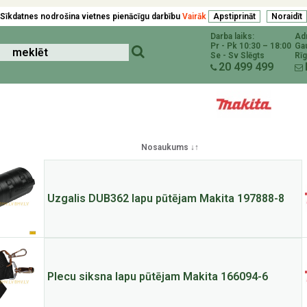
Sīkdatnes nodrošina vietnes pienācīgu darbību
Vairāk
Darba laiks:
Ad
Pr - Pk 10:30 – 18:00
Ga
Se - Sv Slēgts
Rīg
20 499 499
Nosaukums ↓↑
Uzgalis DUB362 lapu pūtējam Makita 197888-8
Plecu siksna lapu pūtējam Makita 166094-6