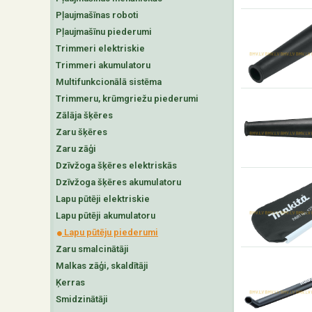
Pļaujmašīnas roboti
Pļaujmašīnu piederumi
Trimmeri elektriskie
Trimmeri akumulatoru
Multifunkcionālā sistēma
Trimmeru, krūmgriežu piederumi
Zālāja šķēres
Zaru šķēres
Zaru zāģi
Dzīvžoga šķēres elektriskās
Dzīvžoga šķēres akumulatoru
Lapu pūtēji elektriskie
Lapu pūtēji akumulatoru
Lapu pūtēju piederumi
Zaru smalcinātāji
Malkas zāģi, skaldītāji
Ķerras
Smidzinātāji