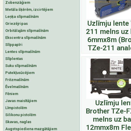
Zobenzāģiem
Metāla šķērēm, izcirtējiem
Leņķa slīpmašīnām
Uzlīmju lente
Griezējripas
211 melns uz 
Orbitālajām slīpmašīnām
Ekscentra slīpmašīnām
6mmx8m (Bro
Slīppapīri
TZe-211 anal
Lentes slīpmašīnām
Slīplentas
Suku slīpmašīnām
Putekļusūcējiem
Frēzmašīnām
Ēvelmašīnām
Fēniem
Javas maisītājiem
Uzlīmju len
Līmpistolēm
Brother TZe-
Silikonu pistolēm
melns uz ba
Skavas, naglas
12mmx8m Fle
Augstspiediena mazgātājiem