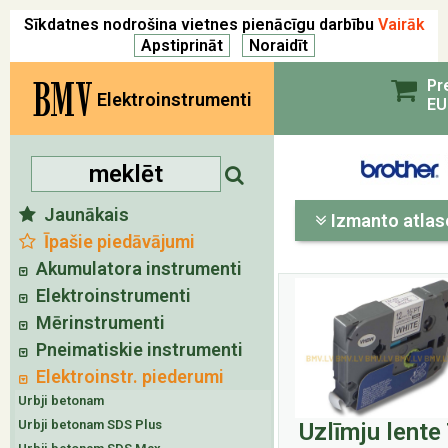
Sīkdatnes nodrošina vietnes pienācīgu darbību
Vairāk
BMV
Pr
Elektroinstrumenti
EU
Jaunākais
Izmanto atlas
Īpašie piedāvājumi
Akumulatora instrumenti
Elektroinstrumenti
Mērinstrumenti
Pneimatiskie instrumenti
Elektroinstr. piederumi
Urbji betonam
Urbji betonam SDS Plus
Uzlīmju lente