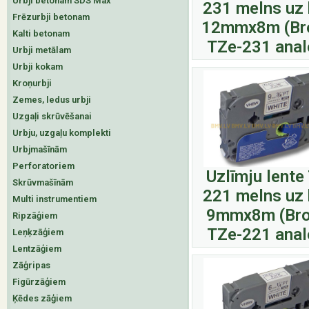
Urbji betonam SDS Max
231 melns uz 
Frēzurbji betonam
12mmx8m (Br
Kalti betonam
TZe-231 anal
Urbji metālam
Urbji kokam
Kroņurbji
Zemes, ledus urbji
Uzgaļi skrūvēšanai
Urbju, uzgaļu komplekti
Urbjmašīnām
Perforatoriem
Uzlīmju lente
Skrūvmašīnām
221 melns uz 
Multi instrumentiem
9mmx8m (Bro
Ripzāģiem
TZe-221 anal
Leņķzāģiem
Lentzāģiem
Zāģripas
Figūrzāģiem
Ķēdes zāģiem