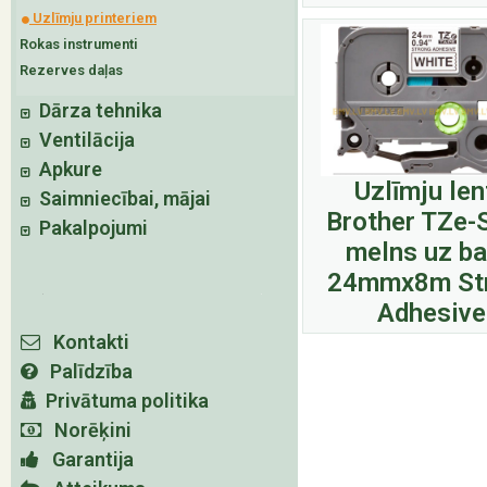
Uzlīmju printeriem
Rokas instrumenti
Rezerves daļas
Dārza tehnika
Ventilācija
Apkure
Uzlīmju len
Saimniecībai, mājai
Brother TZe-
Pakalpojumi
melns uz ba
24mmx8m St
Adhesive
Kontakti
Palīdzība
Privātuma politika
Norēķini
Garantija