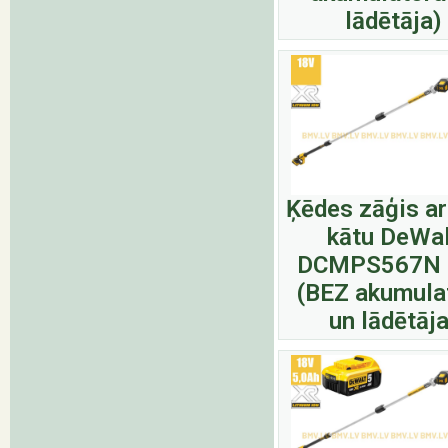
lādētāja)
Ķēdes zāģis ar
kātu DeWal
DCMPS567N 
(BEZ akumula
un lādētāja