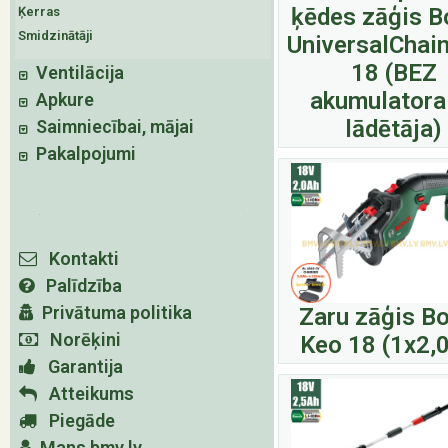
ķēdes zāģis B
Ķerras
Smidzinātāji
UniversalChai
18 (BEZ
Ventilācija
akumulatora
Apkure
lādētāja)
Saimniecībai, mājai
Pakalpojumi
Kontakti
Palīdzība
Privātuma politika
Zaru zāģis B
Norēķini
Keo 18 (1x2,
Garantija
Atteikums
Piegāde
Mans bmv.lv