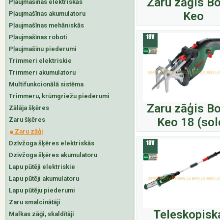
Zaru zāģis B
Pļaujmašīnas elektriskās
Keo
Pļaujmašīnas akumulatoru
Pļaujmašīnas mehāniskās
Pļaujmašīnas roboti
Pļaujmašīnu piederumi
Trimmeri elektriskie
Trimmeri akumulatoru
Multifunkcionālā sistēma
Trimmeru, krūmgriežu piederumi
Zaru zāģis B
Zālāja šķēres
Keo 18 (sol
Zaru šķēres
Zaru zāģi
Dzīvžoga šķēres elektriskās
Dzīvžoga šķēres akumulatoru
Lapu pūtēji elektriskie
Lapu pūtēji akumulatoru
Lapu pūtēju piederumi
Zaru smalcinātāji
Teleskopisk
Malkas zāģi, skaldītāji