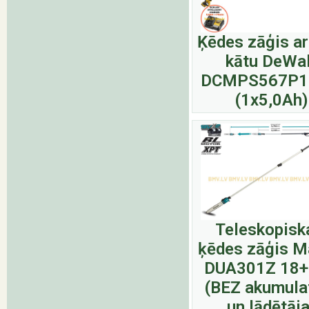
Ķēdes zāģis ar
kātu DeWal
DCMPS567P1
(1x5,0Ah)
Teleskopisk
ķēdes zāģis M
DUA301Z 18
(BEZ akumula
un lādētāja