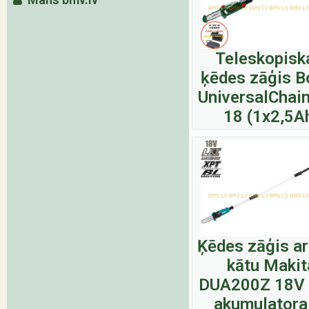
Teleskopisk
ķēdes zāģis B
UniversalChai
18 (1x2,5A
Ķēdes zāģis ar
kātu Makit
DUA200Z 18V 
akumulatora