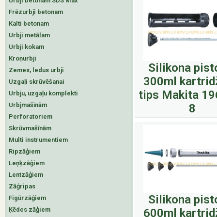
Urbji betonam SDS Max
Frēzurbji betonam
Kalti betonam
Urbji metālam
Urbji kokam
Kroņurbji
Silikona pist
Zemes, ledus urbji
300ml kartrid
Uzgaļi skrūvēšanai
tips Makita 1
Urbju, uzgaļu komplekti
Urbjmašīnām
8
Perforatoriem
Skrūvmašīnām
Multi instrumentiem
Ripzāģiem
Leņķzāģiem
Lentzāģiem
Zāģripas
Silikona pist
Figūrzāģiem
Ķēdes zāģiem
600ml kartrid