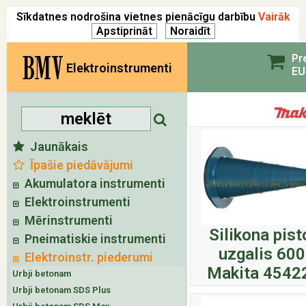
Sīkdatnes nodrošina vietnes pienācīgu darbību
Vairāk
BMV
Pr
Elektroinstrumenti
EU
Jaunākais
Īpašie piedāvājumi
Akumulatora instrumenti
Elektroinstrumenti
Mērinstrumenti
Silikona pist
Pneimatiskie instrumenti
uzgalis 60
Elektroinstr. piederumi
Makita 4542
Urbji betonam
Urbji betonam SDS Plus