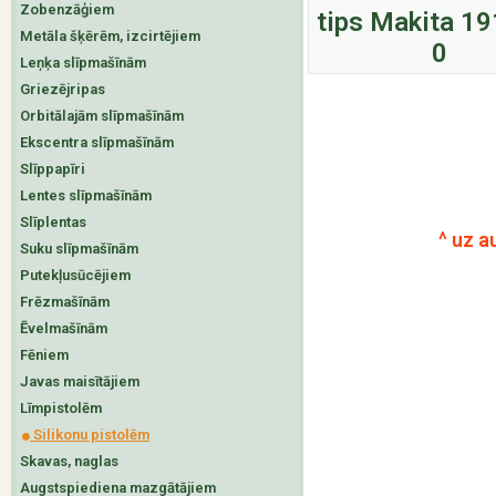
Zobenzāģiem
tips Makita 1
Metāla šķērēm, izcirtējiem
0
Leņķa slīpmašīnām
Griezējripas
Orbitālajām slīpmašīnām
Ekscentra slīpmašīnām
Slīppapīri
Lentes slīpmašīnām
Slīplentas
^ uz a
Suku slīpmašīnām
Putekļusūcējiem
Frēzmašīnām
Ēvelmašīnām
Fēniem
Javas maisītājiem
Līmpistolēm
Silikonu pistolēm
Skavas, naglas
Augstspiediena mazgātājiem