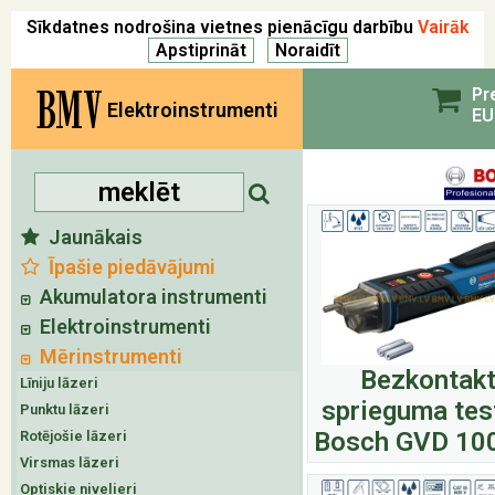
Sīkdatnes nodrošina vietnes pienācīgu darbību
Vairāk
BMV
Pr
Elektroinstrumenti
EU
Jaunākais
Īpašie piedāvājumi
Akumulatora instrumenti
Elektroinstrumenti
Mērinstrumenti
Bezkontak
Līniju lāzeri
sprieguma tes
Punktu lāzeri
Bosch GVD 10
Rotējošie lāzeri
Virsmas lāzeri
Optiskie nivelieri