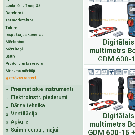
Leņķmēri, līmeņrāži
Detektori
Termodetektori
Tālmēri
Inspekcijas kameras
Digitālais
Mērlentas
multimetrs B
Mērriteņi
Statīvi
GDM 600-
Piederumi lāzeriem
Mitruma mērītāji
Strāvas testeri
Pneimatiskie instrumenti
Elektroinstr. piederumi
Dārza tehnika
Ventilācija
Digitālais
Apkure
multimetrs B
Saimniecībai, mājai
GDM 600-15 