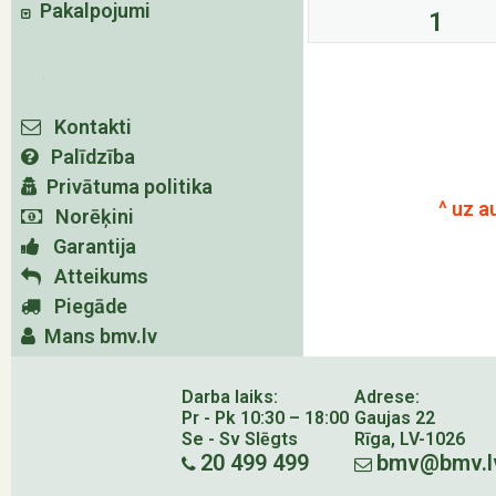
Pakalpojumi
1
Kontakti
Palīdzība
Privātuma politika
^ uz a
Norēķini
Garantija
Atteikums
Piegāde
Mans bmv.lv
Darba laiks:
Adrese:
Pr - Pk 10:30 – 18:00
Gaujas 22
Se - Sv Slēgts
Rīga, LV-1026
20 499 499
bmv@bmv.l