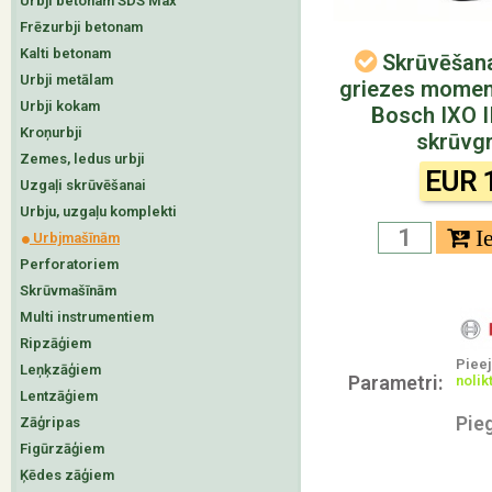
Urbji betonam SDS Max
Frēzurbji betonam
Kalti betonam
Skrūvēšana
Urbji metālam
griezes momen
Urbji kokam
Bosch IXO II
Kroņurbji
skrūvg
Zemes, ledus urbji
EUR 
Uzgaļi skrūvēšanai
Urbju, uzgaļu komplekti
Urbjmašīnām
Perforatoriem
Skrūvmašīnām
Multi instrumentiem
Ripzāģiem
Piee
Leņķzāģiem
Parametri:
nolik
Lentzāģiem
Pie
Zāģripas
Figūrzāģiem
Ķēdes zāģiem