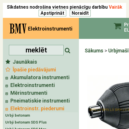
Sīkdatnes nodrošina vietnes pienācīgu darbību
Vairāk
BMV
Pr
Elektroinstrumenti
EU
Sākums
>
Urbjmaš
Jaunākais
Īpašie piedāvājumi
Akumulatora instrumenti
Elektroinstrumenti
Mērinstrumenti
Pneimatiskie instrumenti
Elektroinstr. piederumi
Urbji betonam
Urbji betonam SDS Plus