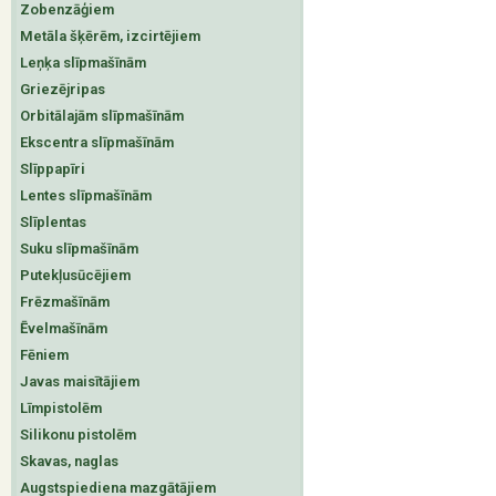
Zobenzāģiem
Metāla šķērēm, izcirtējiem
Leņķa slīpmašīnām
Griezējripas
Orbitālajām slīpmašīnām
Ekscentra slīpmašīnām
Slīppapīri
Lentes slīpmašīnām
Slīplentas
Suku slīpmašīnām
Putekļusūcējiem
Frēzmašīnām
Ēvelmašīnām
Fēniem
Javas maisītājiem
Līmpistolēm
Silikonu pistolēm
Skavas, naglas
Augstspiediena mazgātājiem