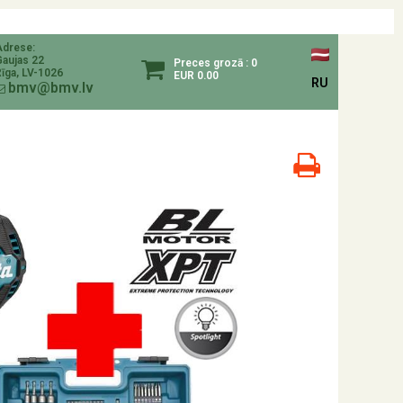
Adrese:
Gaujas 22
Preces grozā : 0
īga, LV-1026
EUR 0.00
RU
bmv@bmv.lv