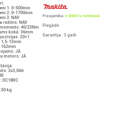
i:
eni 1: 0-500min
eni 2: 0-1700min
Pieejamība:
Ir BMV.lv noliktavā
eni 3: NAV
a režīms: NAV
Piegāde
 moments: 40/23Nm
ums kokā: 36mm
Garantija : 3 gadi
pozīcijas: 20+1
: 1,5-13mm
: 162mm
ojums: JĀ
šu motors: JĀ
tācija:
its: 2x3,0Ah
IR
s: DC18RC
1.50 kg