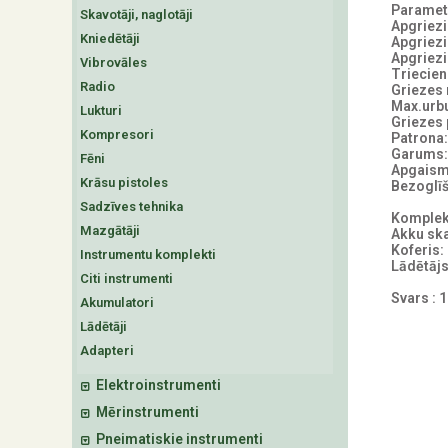
Parametr
Skavotāji, naglotāji
Apgriezi
Kniedētāji
Apgriezi
Apgriezi
Vibrovāles
Triecien
Radio
Griezes
Max.urb
Lukturi
Griezes 
Kompresori
Patrona
Garums
Fēni
Apgaism
Krāsu pistoles
Bezoglī
Sadzīves tehnika
Komplek
Mazgātāji
Akku ska
Koferis: 
Instrumentu komplekti
Lādētāj
Citi instrumenti
Svars : 
Akumulatori
Lādētāji
Adapteri
Elektroinstrumenti
Mērinstrumenti
Pneimatiskie instrumenti