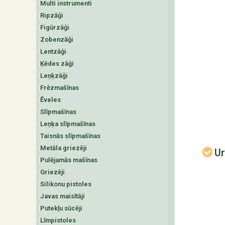
Multi instrumenti
Ripzāģi
Figūrzāģi
Zobenzāģi
Lentzāģi
Ķēdes zāģi
Leņķzāģi
Frēzmašīnas
Ēveles
Slīpmašīnas
Leņķa slīpmašīnas
Taisnās slīpmašīnas
Metāla griezēji
Ur
Pulējamās mašīnas
Griezēji
Silikonu pistoles
Javas maisītāji
Putekļu sūcēji
Līmpistoles