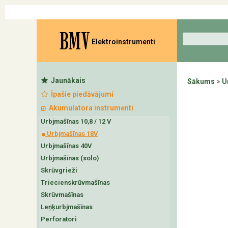
BMV
Elektroinstrumenti
Jaunākais
Sākums
>
U
Īpašie piedāvājumi
Akumulatora instrumenti
Urbjmašīnas 10,8 / 12 V
Urbjmašīnas 18V
Urbjmašīnas 40V
Urbjmašīnas (solo)
Skrūvgrieži
Triecienskrūvmašīnas
Skrūvmašīnas
Leņķurbjmašīnas
Perforatori