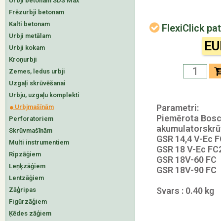
Urbji betonam SDS Max
Frēzurbji betonam
Kalti betonam
FlexiClick p
Urbji metālam
EU
Urbji kokam
Kroņurbji
Zemes, ledus urbji
Uzgaļi skrūvēšanai
Urbju, uzgaļu komplekti
Parametri:
Urbjmašīnām
Piemērota Bos
Perforatoriem
akumulatorskr
Skrūvmašīnām
GSR 14,4 V-Ec 
Multi instrumentiem
GSR 18 V-Ec FC
Ripzāģiem
GSR 18V-60 FC
Leņķzāģiem
GSR 18V-90 FC
Lentzāģiem
Svars : 0.40 kg
Zāģripas
Figūrzāģiem
Ķēdes zāģiem