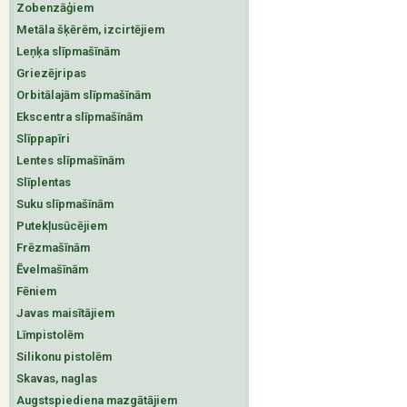
Zobenzāģiem
Metāla šķērēm, izcirtējiem
Leņķa slīpmašīnām
Griezējripas
Orbitālajām slīpmašīnām
Ekscentra slīpmašīnām
Slīppapīri
Lentes slīpmašīnām
Slīplentas
Suku slīpmašīnām
Putekļusūcējiem
Frēzmašīnām
Ēvelmašīnām
Fēniem
Javas maisītājiem
Līmpistolēm
Silikonu pistolēm
Skavas, naglas
Augstspiediena mazgātājiem