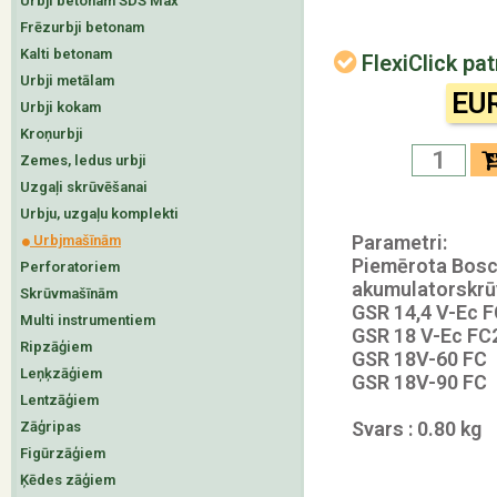
Urbji betonam SDS Max
Frēzurbji betonam
Kalti betonam
FlexiClick p
Urbji metālam
EUR
Urbji kokam
Kroņurbji
Zemes, ledus urbji
Uzgaļi skrūvēšanai
Urbju, uzgaļu komplekti
Parametri:
Urbjmašīnām
Piemērota Bos
Perforatoriem
akumulatorskr
Skrūvmašīnām
GSR 14,4 V-Ec 
Multi instrumentiem
GSR 18 V-Ec FC
Ripzāģiem
GSR 18V-60 FC
Leņķzāģiem
GSR 18V-90 FC
Lentzāģiem
Svars : 0.80 kg
Zāģripas
Figūrzāģiem
Ķēdes zāģiem