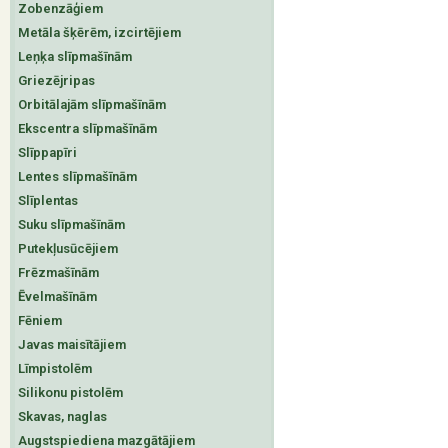
Zobenzāģiem
Metāla šķērēm, izcirtējiem
Leņķa slīpmašīnām
Griezējripas
Orbitālajām slīpmašīnām
Ekscentra slīpmašīnām
Slīppapīri
Lentes slīpmašīnām
Slīplentas
Suku slīpmašīnām
Putekļusūcējiem
Frēzmašīnām
Ēvelmašīnām
Fēniem
Javas maisītājiem
Līmpistolēm
Silikonu pistolēm
Skavas, naglas
Augstspiediena mazgātājiem