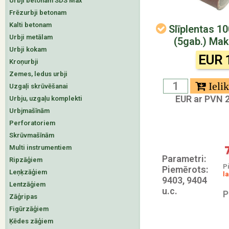
Urbji betonam SDS Max
Frēzurbji betonam
Kalti betonam
Slīplentas 
Urbji metālam
(5gab.) Mak
Urbji kokam
EUR 
Kroņurbji
Zemes, ledus urbji
Uzgaļi skrūvēšanai
EUR ar PVN 2
Urbju, uzgaļu komplekti
Urbjmašīnām
Perforatoriem
Skrūvmašīnām
Multi instrumentiem
Parametri:
Ripzāģiem
P
Piemērots:
Leņķzāģiem
la
9403, 9404
Lentzāģiem
u.c.
P
Zāģripas
Figūrzāģiem
Ķēdes zāģiem