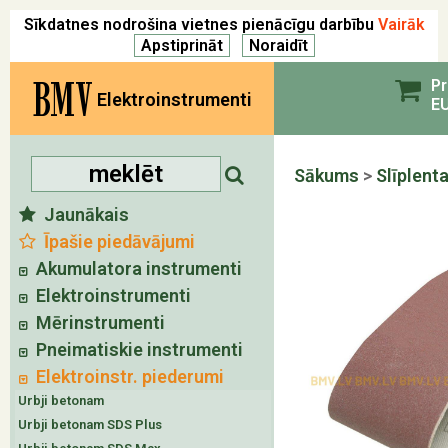
Sīkdatnes nodrošina vietnes pienācīgu darbību
Vairāk
BMV
Pr
Elektroinstrumenti
EU
Sākums
>
Slīplent
Jaunākais
Īpašie piedāvājumi
Akumulatora instrumenti
Elektroinstrumenti
Mērinstrumenti
Pneimatiskie instrumenti
Elektroinstr. piederumi
Urbji betonam
Urbji betonam SDS Plus