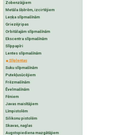
Zobenzāģiem
Metāla šķērēm, izcirtējiem
Leņķa slīpmašīnām
Griezējripas
Orbitālajām slīpmašīnām
Ekscentra slīpmašīnām
Slīppapīri
Lentes slīpmašīnām
Slīplentas
Suku slīpmašīnām
Putekļusūcējiem
Frēzmašīnām
Ēvelmašīnām
Fēniem
Javas maisītājiem
Līmpistolēm
Silikonu pistolēm
Skavas, naglas
Augstspiediena mazgātājiem