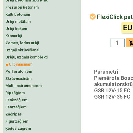
Urbji betonam SDS Max
Frēzurbji betonam
Kalti betonam
FlexiClick p
Urbji metālam
EU
Urbji kokam
Kroņurbji
Zemes, ledus urbji
Uzgaļi skrūvēšanai
Urbju, uzgaļu komplekti
Urbjmašīnām
Parametri:
Perforatoriem
Piemērota Bos
Skrūvmašīnām
akumulatorskr
Multi instrumentiem
GSR 12V-15 FC
Ripzāģiem
GSR 12V-35 FC
Leņķzāģiem
Lentzāģiem
Zāģripas
Figūrzāģiem
Ķēdes zāģiem