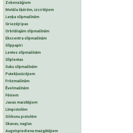
Zobenzāģiem
Metāla šķērēm, izcirtējiem
Leņķa slīpmašīnām
Griezējripas
Orbitālajām slīpmašīnām
Ekscentra slīpmašīnām
Slīppapīri
Lentes slīpmašīnām
Slīplentas
Suku slīpmašīnām
Putekļusūcējiem
Frēzmašīnām
Ēvelmašīnām
Fēniem
Javas maisītājiem
Līmpistolēm
Silikonu pistolēm
Skavas, naglas
Augstspiediena mazgātājiem